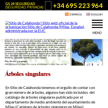
+34 695 223 964
GS 24 SEGURIDAD
(SEGURIDAD PRIVADA)
ESPAÑOL
ENGLISH
MENÚ
Acerca de Sitio de Calahonda
©2026 E.U.C.
Sitio de Calahonda, Calle Monte Paraíso, 6, 29649 Mijas Costa.
NIF: G29178803.
Todos los derechos reservados. Diseño y desarrollo:
Jesse Naylor
Quiénes somos
Actuaciones
Junta Directiva
Servicios de la EUC
Estatutos
Árboles singulares
Utilidades para Residentes y Visitantes
Actas e Informes Anuales
Sitio de Calahonda en cifras
Plano de Calahonda
En Sitio de Calahonda tenemos el orgullo de contar con
Noticias
Contactar
Transporte
gran número de árboles, algunos han sido incluidos del
El reciclado de nuestros residuos
catálogo de árboles singulares publicado por el
Información sobre podas
departamento de medio ambiente del ayuntamiento de
Teléfonos de interés
Mijas
(Catálogo de árboles singulares en Mijas)