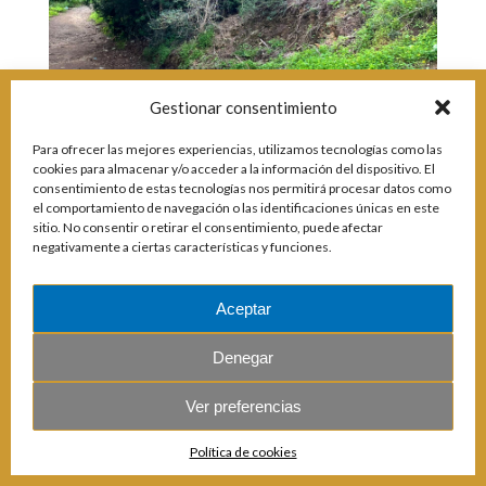
Incidencias
Incidencias
OCIO Y CURIOSIDADES DE SITIO DE CALAHONDA
Gestionar consentimiento
App Gecor
Contactar
Historia de Sitio de Calahonda
Para ofrecer las mejores experiencias, utilizamos tecnologías como las
Instalaciones y ocio
cookies para almacenar y/o acceder a la información del dispositivo. El
Galería Fotográfica
Club de Golf La Siesta
consentimiento de estas tecnologías nos permitirá procesar datos como
el comportamiento de navegación o las identificaciones únicas en este
Revistas
Centros Comerciales
Calahonda de noche
sitio. No consentir o retirar el consentimiento, puede afectar
La Iglesia de San Miguel
Centros comerciales
© 2026 E.U.C. Sitio de Calahonda.
negativamente a ciertas características y funciones.
Calle Monte Paraíso, 6, 29649 Mijas Costa.
NIF: G29178803.
La Ermita de Calahonda
Iglesia de San Miguel
Todos los derechos reservados.
Diseño y desarrollo: Jesse Naylor.
Buscar:
Parque España
La Ermita de Calahonda
Parque Europa
Parques de Sitio de Calahonda
Aceptar
Parque Calahonda
Vivero de Calahonda
Senda litoral Mijas
Denegar
Ruta a pie
Ruta de árboles singulares
Ver preferencias
Parque Canino
Política de cookies