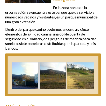
En la zona norte de la
Incidencias
urbanización se encuentra este parque que da servicio a
numerosos vecinos y visitantes, es un parque municipal de
Incidencias
una gran extensión.
OCIO Y CURIOSIDADES DE SITIO DE CALAHONDA
App Gecor
Dentro del parque canino podemos encontrar, cinco
Contactar
Historia de Sitio de Calahonda
elementos de agilidad canina, una doble puerta de
Instalaciones y ocio
seguridad en el vallado, dos pérgolas de madera para dar
Galería Fotográfica
Club de Golf La Siesta
sombra, siete papeleras distribuidas por la parcela y seis
Revistas
Centros Comerciales
Calahonda de noche
bancos.
La Iglesia de San Miguel
Centros comerciales
La Ermita de Calahonda
Iglesia de San Miguel
Buscar:
Parque España
La Ermita de Calahonda
Parque Europa
Parques de Sitio de Calahonda
Parque Calahonda
Vivero de Calahonda
Senda litoral Mijas
Ruta a pie
Ruta de árboles singulares
Parque Canino