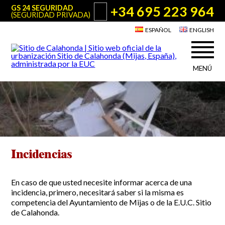
+34 695 223 964
GS 24 SEGURIDAD
(SEGURIDAD PRIVADA)
ESPAÑOL
ENGLISH
MENÚ
Acerca de Sitio de Calahonda
©2026 E.U.C.
Sitio de Calahonda, Calle Monte Paraíso, 6, 29649 Mijas Costa.
NIF: G29178803.
Todos los derechos reservados. Diseño y desarrollo:
Jesse Naylor
Quiénes somos
Actuaciones
Junta Directiva
Servicios de la EUC
Estatutos
Incidencias
Utilidades para Residentes y Visitantes
Actas e Informes Anuales
Sitio de Calahonda en cifras
Plano de Calahonda
En caso de que usted necesite informar acerca de una
Noticias
Contactar
Transporte
incidencia, primero, necesitará saber si la misma es
El reciclado de nuestros residuos
competencia del Ayuntamiento de Mijas o de la E.U.C. Sitio
Información sobre podas
de Calahonda.
Teléfonos de interés