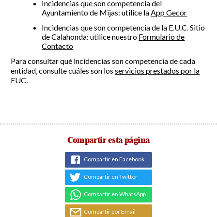
Incidencias que son competencia del
Ayuntamiento de Mijas: utilice la
App Gecor
Incidencias
Incidencias que son competencia de la E.U.C. Sitio
de Calahonda: utilice nuestro
Formulario de
Incidencias
OCIO Y CURIOSIDADES DE SITIO DE CALAHONDA
Contacto
App Gecor
Contactar
Para consultar qué incidencias son competencia de cada
Historia de Sitio de Calahonda
entidad, consulte cuáles son los
servicios prestados por la
Instalaciones y ocio
EUC
.
Galería Fotográfica
Club de Golf La Siesta
Revistas
Centros Comerciales
Calahonda de noche
La Iglesia de San Miguel
Centros comerciales
La Ermita de Calahonda
Iglesia de San Miguel
Buscar:
Parque España
La Ermita de Calahonda
Parque Europa
Parques de Sitio de Calahonda
Compartir esta página
Parque Calahonda
Vivero de Calahonda
Senda litoral Mijas
Compartir en Facebook
Ruta a pie
Compartir en Twitter
Ruta de árboles singulares
Parque Canino
Compartir en WhatsApp
Compartir por Email