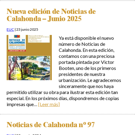
Nueva edición de Noticias de
Incidencias
Calahonda – Junio 2025
Incidencias
OCIO Y CURIOSIDADES DE SITIO DE CALAHONDA
EUC
|
23 junio 2025
App Gecor
Contactar
Ya está disponible el nuevo
Historia de Sitio de Calahonda
número de Noticias de
Instalaciones y ocio
Calahonda. En esta edición,
Galería Fotográfica
Club de Golf La Siesta
contamos con una preciosa
Revistas
Centros Comerciales
Calahonda de noche
portada pintada por Victor
La Iglesia de San Miguel
Centros comerciales
Booten, uno de los primeros
La Ermita de Calahonda
Iglesia de San Miguel
presidentes de nuestra
Buscar:
Parque España
La Ermita de Calahonda
urbanización. Le agradecemos
Parque Europa
Parques de Sitio de Calahonda
sinceramente que nos haya
Parque Calahonda
Vivero de Calahonda
permitido utilizar su obra para ilustrar esta edición tan
especial. En los próximos días, dispondremos de copias
Senda litoral Mijas
impresas que…
[Leer más]
Ruta a pie
Ruta de árboles singulares
Parque Canino
Noticias de Calahonda nº 97