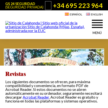
+34 695 223 964
GS 24 SEGURIDAD
(SEGURIDAD PRIVADA)
ESPAÑOL
ENGLISH
MENÚ
Acerca de Sitio de Calahonda
©2026 E.U.C.
Sitio de Calahonda, Calle Monte Paraíso, 6, 29649 Mijas Costa.
NIF: G29178803.
Todos los derechos reservados. Diseño y desarrollo:
Jesse Naylor
Quiénes somos
Actuaciones
Junta Directiva
Servicios de la EUC
Estatutos
Revistas
Utilidades para Residentes y Visitantes
Actas e Informes Anuales
Los siguientes documentos se ofrecen, para máxima
Sitio de Calahonda en cifras
Plano de Calahonda
compatibilidad y conveniencia, en formato PDF de
Noticias
Contactar
Acrobat Reader. Si estos documentos no se abren
Transporte
automáticamente en su ordenador, seguramente necesitará
El reciclado de nuestros residuos
descargar
Acrobat Reader
. Acrobat Reader es gratuito y
funciona en todas las plataformas y sistemas operativos.
Información sobre podas
Teléfonos de interés