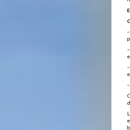
E
C
–
p
–
e
–
e
–
Q
d
L
e
b