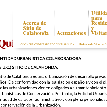
Utilid
para
Acerca de
Reside
Sitio de
y
Calahonda
Actuaciones
Visita
Quiénes somos
Plano d
Quiénes somos
Calahon
Historia de Sitio de 
OCIO Y CURIOSIDADES DE SITIO DE CALAHONDA:
Junta Directiva
Transpo
Servicios de la
EUC
El recicl
ENTIDAD URBANISTICA COLABORADORA
nuestro
Estatutos
residuo
E.U.C.) SITIO DE CALAHONDA.
Actas e
Informa
Informes
sobre p
itio de Calahonda es una urbanización de desarrollo privad
Anuales
ños. De conformidad con la legislación española y con el p
Sitio de
Calahonda en
e las urbanizaciones vienen obligados a su mantenimiento
cifras
rbanísticas de Conservación. Por tanto, la Entidad Urbanís
Contactar
ntidad de carácter administrativo y con plena personalid
 conservación de la Urbanización.