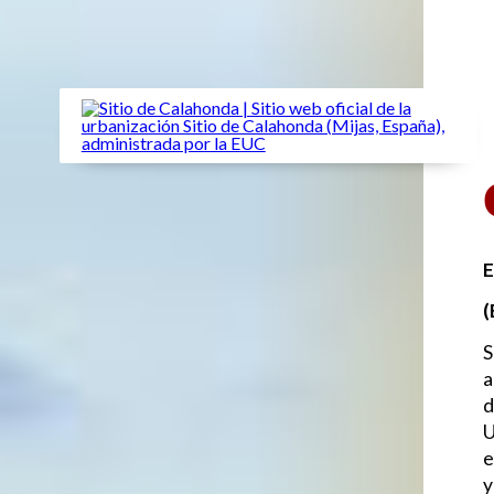
(
S
a
d
U
e
y