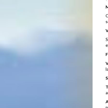
M
C
s
V
S
e
F
V
l
S
T
a
A
n