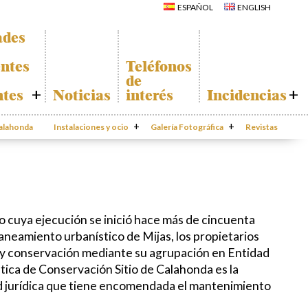
La Iglesia de San
ESPAÑOL
ENGLISH
Miguel
Calahonda de
La Ermita de
noche
Calahonda
ades
Centros
Parque España
comerciales
Parque Europa
Iglesia de San
ntes
Teléfonos
Miguel
Parque Calahonda
de
La Ermita de
Senda litoral Mijas
Calahonda
ntes
Noticias
interés
Incidencias
Ruta a pie
Parques de Sitio de
Ruta de árboles
Calahonda
e
Incidencias
singulares
Vivero de
da
Calahonda
Instalaciones y ocio
Parque Canino
Galería Fotográfica
Calahonda
Revistas
App Gecor
rte
Contactar
ado de
s
s
ción
odas
o cuya ejecución se inició hace más de cincuenta
laneamiento urbanístico de Mijas, los propietarios
 y conservación mediante su agrupación en Entidad
tica de Conservación Sitio de Calahonda es la
ad jurídica que tiene encomendada el mantenimiento