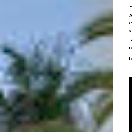
D
A
e
a
P
n
h
T