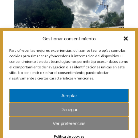
Incidencias
Incidencias
OCIO Y CURIOSIDADES DE SITIO DE CALAHONDA
App Gecor
Contactar
Gestionar consentimiento
Historia de Sitio de Calahonda
Instalaciones y ocio
Para ofrecer las mejores experiencias, utilizamos tecnologías como las
Galería Fotográfica
Club de Golf La Siesta
cookies para almacenar y/o acceder a la información del dispositivo. El
Revistas
Centros Comerciales
Calahonda de noche
consentimiento de estas tecnologías nos permitirá procesar datos como
La Iglesia de San Miguel
Centros comerciales
el comportamiento de navegación o las identificaciones únicas en este
sitio. No consentir o retirar el consentimiento, puede afectar
La Ermita de Calahonda
Iglesia de San Miguel
negativamente a ciertas características y funciones.
Buscar:
Parque España
La Ermita de Calahonda
Parque Europa
Parques de Sitio de Calahonda
Parque Calahonda
Vivero de Calahonda
Aceptar
Senda litoral Mijas
Ruta a pie
Denegar
Ruta de árboles singulares
Parque Canino
Ver preferencias
© 2026 E.U.C. Sitio de Calahonda.
Política de cookies
Calle Monte Paraíso, 6, 29649 Mijas Costa.
NIF: G29178803.