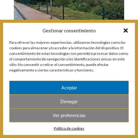
Incidencias
Incidencias
OCIO Y CURIOSIDADES DE SITIO DE CALAHONDA
Gestionar consentimiento
App Gecor
Contactar
Historia de Sitio de Calahonda
Para ofrecer las mejores experiencias, utilizamos tecnologías como las
Instalaciones y ocio
cookies para almacenar y/o acceder a la información del dispositivo. El
Galería Fotográfica
Club de Golf La Siesta
consentimiento de estas tecnologías nos permitirá procesar datos como
el comportamiento de navegación o las identificaciones únicas en este
Revistas
Centros Comerciales
Calahonda de noche
sitio. No consentir o retirar el consentimiento, puede afectar
La Iglesia de San Miguel
Centros comerciales
© 2026 E.U.C. Sitio de Calahonda.
negativamente a ciertas características y funciones.
Calle Monte Paraíso, 6, 29649 Mijas Costa.
NIF: G29178803.
La Ermita de Calahonda
Iglesia de San Miguel
Todos los derechos reservados.
Diseño y desarrollo: Jesse Naylor.
Buscar:
Parque España
La Ermita de Calahonda
Parque Europa
Parques de Sitio de Calahonda
Aceptar
Parque Calahonda
Vivero de Calahonda
Senda litoral Mijas
Denegar
Ruta a pie
Ruta de árboles singulares
Ver preferencias
Parque Canino
Política de cookies