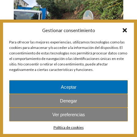
Incidencias
Incidencias
OCIO Y CURIOSIDADES DE SITIO DE CALAHONDA
Gestionar consentimiento
App Gecor
Contactar
Historia de Sitio de Calahonda
Para ofrecer las mejores experiencias, utilizamos tecnologías como las
Instalaciones y ocio
cookies para almacenar y/o acceder a la información del dispositivo. El
Galería Fotográfica
Club de Golf La Siesta
consentimiento de estas tecnologías nos permitirá procesar datos como
el comportamiento de navegación o las identificaciones únicas en este
Revistas
Centros Comerciales
Calahonda de noche
sitio. No consentir o retirar el consentimiento, puede afectar
La Iglesia de San Miguel
Centros comerciales
© 2026 E.U.C. Sitio de Calahonda.
negativamente a ciertas características y funciones.
Calle Monte Paraíso, 6, 29649 Mijas Costa.
NIF: G29178803.
La Ermita de Calahonda
Iglesia de San Miguel
Todos los derechos reservados.
Diseño y desarrollo: Jesse Naylor.
Buscar:
Parque España
La Ermita de Calahonda
Parque Europa
Parques de Sitio de Calahonda
Aceptar
Parque Calahonda
Vivero de Calahonda
Senda litoral Mijas
Denegar
Ruta a pie
Ruta de árboles singulares
Ver preferencias
Parque Canino
Política de cookies