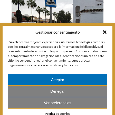
Incidencias
Incidencias
OCIO Y CURIOSIDADES DE SITIO DE CALAHONDA
App Gecor
Contactar
Gestionar consentimiento
Historia de Sitio de Calahonda
Instalaciones y ocio
Para ofrecer las mejores experiencias, utilizamos tecnologías como las
Galería Fotográfica
Club de Golf La Siesta
cookies para almacenar y/o acceder a la información del dispositivo. El
Revistas
Centros Comerciales
Calahonda de noche
consentimiento de estas tecnologías nos permitirá procesar datos como
La Iglesia de San Miguel
Centros comerciales
el comportamiento de navegación o las identificaciones únicas en este
sitio. No consentir o retirar el consentimiento, puede afectar
La Ermita de Calahonda
Iglesia de San Miguel
negativamente a ciertas características y funciones.
Buscar:
Parque España
La Ermita de Calahonda
Parque Europa
Parques de Sitio de Calahonda
Parque Calahonda
Vivero de Calahonda
Aceptar
Senda litoral Mijas
Ruta a pie
Denegar
Ruta de árboles singulares
Parque Canino
Ver preferencias
© 2026 E.U.C. Sitio de Calahonda.
Política de cookies
Calle Monte Paraíso, 6, 29649 Mijas Costa.
NIF: G29178803.