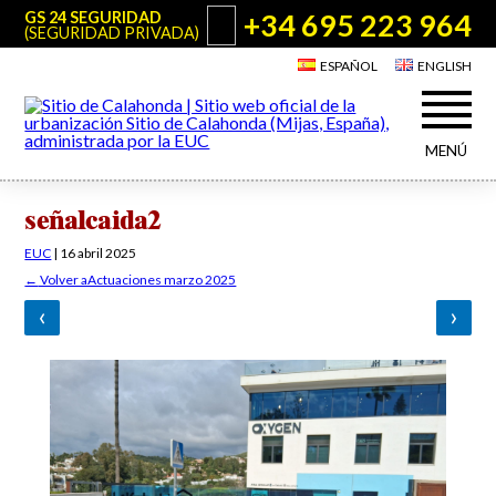
+34 695 223 964
GS 24 SEGURIDAD
(SEGURIDAD PRIVADA)
ESPAÑOL
ENGLISH
MENÚ
Acerca de Sitio de Calahonda
señalcaida2
©2026 E.U.C.
Sitio de Calahonda, Calle Monte Paraíso, 6, 29649 Mijas Costa.
NIF: G29178803.
Todos los derechos reservados. Diseño y desarrollo:
Jesse Naylor
EUC
|
16 abril 2025
Quiénes somos
Actuaciones
←
Volver aActuaciones marzo 2025
Junta Directiva
Servicios de la EUC
‹
›
Estatutos
Utilidades para Residentes y Visitantes
Actas e Informes Anuales
Sitio de Calahonda en cifras
Plano de Calahonda
Noticias
Contactar
Transporte
El reciclado de nuestros residuos
Información sobre podas
Teléfonos de interés