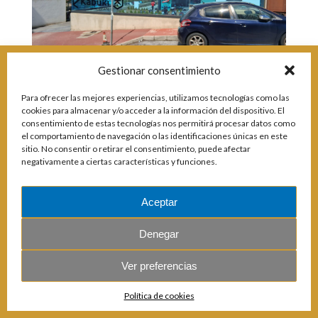
Incidencias
Incidencias
OCIO Y CURIOSIDADES DE SITIO DE CALAHONDA
Gestionar consentimiento
App Gecor
Contactar
Historia de Sitio de Calahonda
Para ofrecer las mejores experiencias, utilizamos tecnologías como las
Instalaciones y ocio
cookies para almacenar y/o acceder a la información del dispositivo. El
Galería Fotográfica
Club de Golf La Siesta
consentimiento de estas tecnologías nos permitirá procesar datos como
el comportamiento de navegación o las identificaciones únicas en este
Revistas
Centros Comerciales
Calahonda de noche
sitio. No consentir o retirar el consentimiento, puede afectar
La Iglesia de San Miguel
Centros comerciales
© 2026 E.U.C. Sitio de Calahonda.
negativamente a ciertas características y funciones.
Calle Monte Paraíso, 6, 29649 Mijas Costa.
NIF: G29178803.
La Ermita de Calahonda
Iglesia de San Miguel
Todos los derechos reservados.
Diseño y desarrollo: Jesse Naylor.
Buscar:
Parque España
La Ermita de Calahonda
Parque Europa
Parques de Sitio de Calahonda
Aceptar
Parque Calahonda
Vivero de Calahonda
Senda litoral Mijas
Denegar
Ruta a pie
Ruta de árboles singulares
Ver preferencias
Parque Canino
Política de cookies