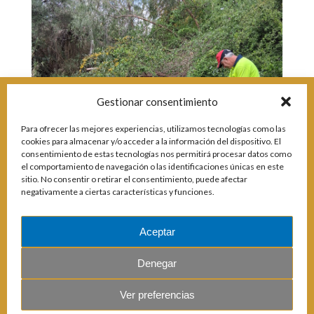
Incidencias
Incidencias
OCIO Y CURIOSIDADES DE SITIO DE CALAHONDA
App Gecor
Contactar
Historia de Sitio de Calahonda
Gestionar consentimiento
Instalaciones y ocio
Galería Fotográfica
Club de Golf La Siesta
Para ofrecer las mejores experiencias, utilizamos tecnologías como las
Revistas
Centros Comerciales
Calahonda de noche
cookies para almacenar y/o acceder a la información del dispositivo. El
La Iglesia de San Miguel
Centros comerciales
consentimiento de estas tecnologías nos permitirá procesar datos como
La Ermita de Calahonda
Iglesia de San Miguel
el comportamiento de navegación o las identificaciones únicas en este
Buscar:
sitio. No consentir o retirar el consentimiento, puede afectar
Parque España
La Ermita de Calahonda
negativamente a ciertas características y funciones.
Parque Europa
Parques de Sitio de Calahonda
Parque Calahonda
Vivero de Calahonda
Senda litoral Mijas
Aceptar
Ruta a pie
Ruta de árboles singulares
Denegar
desbroce
Parque Canino
Ver preferencias