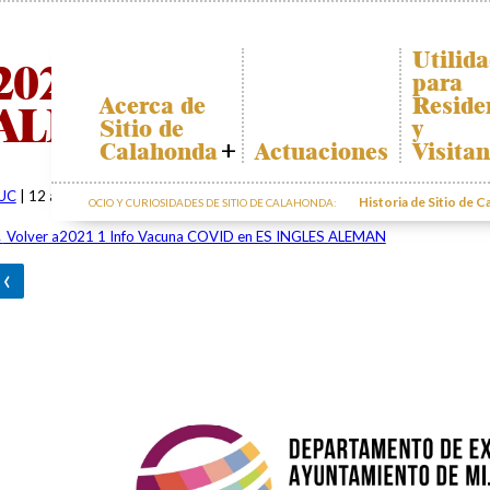
Utilid
2021 1 Info Vacuna CO
para
Acerca de
Reside
ALEMAN
Sitio de
y
Calahonda
Actuaciones
Visitan
Quiénes somos
Plano de
Calahon
UC
|
12 abril 2021
Historia de Sitio de 
OCIO Y CURIOSIDADES DE SITIO DE CALAHONDA:
Junta Directiva
Transpor
Servicios de la
←
Volver a2021 1 Info Vacuna COVID en ES INGLES ALEMAN
EUC
El recicl
‹
nuestros
Estatutos
residuos
Actas e
Informac
Informes
sobre po
Anuales
Sitio de
Calahonda en
cifras
Contactar