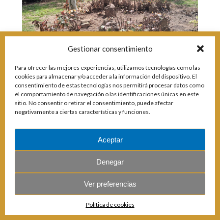
Incidencias
Incidencias
OCIO Y CURIOSIDADES DE SITIO DE CALAHONDA
Gestionar consentimiento
App Gecor
Contactar
Historia de Sitio de Calahonda
Para ofrecer las mejores experiencias, utilizamos tecnologías como las
Instalaciones y ocio
cookies para almacenar y/o acceder a la información del dispositivo. El
jardinería
Galería Fotográfica
Club de Golf La Siesta
consentimiento de estas tecnologías nos permitirá procesar datos como
el comportamiento de navegación o las identificaciones únicas en este
Revistas
Centros Comerciales
Calahonda de noche
sitio. No consentir o retirar el consentimiento, puede afectar
La Iglesia de San Miguel
Centros comerciales
negativamente a ciertas características y funciones.
La Ermita de Calahonda
Iglesia de San Miguel
© 2026 E.U.C. Sitio de Calahonda.
Buscar:
Calle Monte Paraíso, 6, 29649 Mijas Costa.
NIF: G29178803.
Parque España
La Ermita de Calahonda
Todos los derechos reservados.
Diseño y desarrollo: Jesse Naylor.
Parque Europa
Parques de Sitio de Calahonda
Aceptar
Parque Calahonda
Vivero de Calahonda
Senda litoral Mijas
Denegar
Ruta a pie
Ruta de árboles singulares
Ver preferencias
Parque Canino
Política de cookies