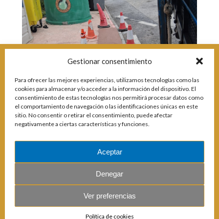
Incidencias
Incidencias
OCIO Y CURIOSIDADES DE SITIO DE CALAHONDA
App Gecor
Contactar
Gestionar consentimiento
Historia de Sitio de Calahonda
Instalaciones y ocio
Para ofrecer las mejores experiencias, utilizamos tecnologías como las
Galería Fotográfica
Club de Golf La Siesta
cookies para almacenar y/o acceder a la información del dispositivo. El
Revistas
Centros Comerciales
Calahonda de noche
consentimiento de estas tecnologías nos permitirá procesar datos como
La Iglesia de San Miguel
Centros comerciales
el comportamiento de navegación o las identificaciones únicas en este
sitio. No consentir o retirar el consentimiento, puede afectar
La Ermita de Calahonda
Iglesia de San Miguel
negativamente a ciertas características y funciones.
Buscar:
Parque España
La Ermita de Calahonda
Parque Europa
Parques de Sitio de Calahonda
Parque Calahonda
Vivero de Calahonda
Aceptar
Senda litoral Mijas
Ruta a pie
Denegar
Ruta de árboles singulares
Parque Canino
Ver preferencias
© 2026 E.U.C. Sitio de Calahonda.
Política de cookies
Calle Monte Paraíso, 6, 29649 Mijas Costa.
NIF: G29178803.