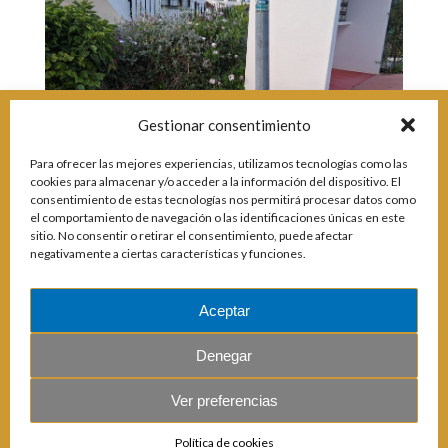
Incidencias
Incidencias
OCIO Y CURIOSIDADES DE SITIO DE CALAHONDA
App Gecor
Contactar
Gestionar consentimiento
Historia de Sitio de Calahonda
Instalaciones y ocio
Para ofrecer las mejores experiencias, utilizamos tecnologías como las
Galería Fotográfica
Club de Golf La Siesta
cookies para almacenar y/o acceder a la información del dispositivo. El
Revistas
Centros Comerciales
Calahonda de noche
consentimiento de estas tecnologías nos permitirá procesar datos como
La Iglesia de San Miguel
Centros comerciales
el comportamiento de navegación o las identificaciones únicas en este
sitio. No consentir o retirar el consentimiento, puede afectar
La Ermita de Calahonda
Iglesia de San Miguel
negativamente a ciertas características y funciones.
Buscar:
Parque España
La Ermita de Calahonda
Parque Europa
Parques de Sitio de Calahonda
Parque Calahonda
Vivero de Calahonda
Aceptar
Senda litoral Mijas
Ruta a pie
Denegar
Ruta de árboles singulares
Parque Canino
Ver preferencias
© 2026 E.U.C. Sitio de Calahonda.
Política de cookies
Calle Monte Paraíso, 6, 29649 Mijas Costa.
NIF: G29178803.