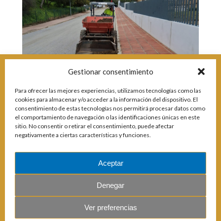
Incidencias
Incidencias
OCIO Y CURIOSIDADES DE SITIO DE CALAHONDA
App Gecor
Contactar
Historia de Sitio de Calahonda
Gestionar consentimiento
Instalaciones y ocio
Galería Fotográfica
Club de Golf La Siesta
Para ofrecer las mejores experiencias, utilizamos tecnologías como las
Revistas
Centros Comerciales
Calahonda de noche
cookies para almacenar y/o acceder a la información del dispositivo. El
La Iglesia de San Miguel
Centros comerciales
consentimiento de estas tecnologías nos permitirá procesar datos como
La Ermita de Calahonda
Iglesia de San Miguel
el comportamiento de navegación o las identificaciones únicas en este
Buscar:
sitio. No consentir o retirar el consentimiento, puede afectar
Parque España
La Ermita de Calahonda
negativamente a ciertas características y funciones.
Parque Europa
Parques de Sitio de Calahonda
Parque Calahonda
Vivero de Calahonda
Senda litoral Mijas
Aceptar
Ruta a pie
Ruta de árboles singulares
Denegar
limpieza via publica
Parque Canino
Ver preferencias