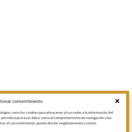
tionar consentimiento
ologías como las cookies para almacenar y/o acceder a la información del
os permitirá procesar datos como el comportamiento de navegación o las
etirar el consentimiento, puede afectar negativamente a ciertas