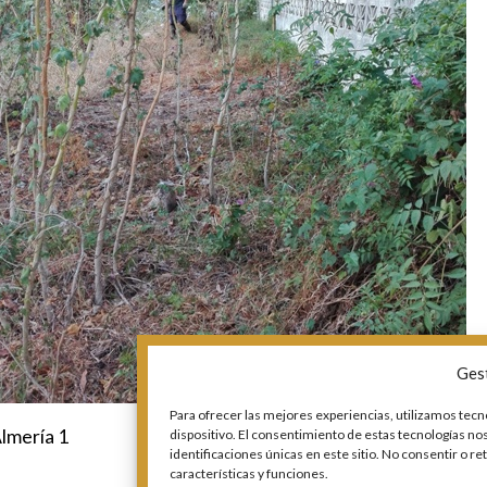
Ges
Para ofrecer las mejores experiencias, utilizamos tecn
lmería 1
dispositivo. El consentimiento de estas tecnologías n
identificaciones únicas en este sitio. No consentir o r
características y funciones.