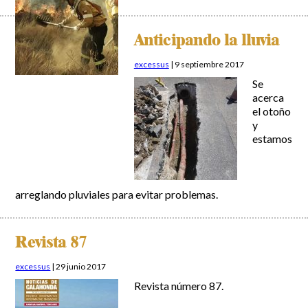
Anticipando la lluvia
excessus
|
9 septiembre 2017
Se
acerca
el otoño
y
estamos
arreglando pluviales para evitar problemas.
Revista 87
excessus
|
29 junio 2017
Revista número 87.