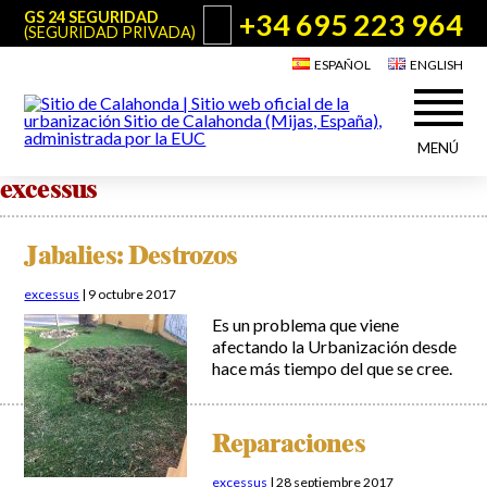
+34 695 223 964
GS 24 SEGURIDAD
(SEGURIDAD PRIVADA)
ESPAÑOL
ENGLISH
MENÚ
excessus
Acerca de Sitio de Calahonda
©2026 E.U.C.
Sitio de Calahonda, Calle Monte Paraíso, 6, 29649 Mijas Costa.
NIF: G29178803.
Todos los derechos reservados. Diseño y desarrollo:
Jesse Naylor
Jabalies: Destrozos
Quiénes somos
Actuaciones
Junta Directiva
excessus
|
9 octubre 2017
Servicios de la EUC
Es un problema que viene
Estatutos
Utilidades para Residentes y Visitantes
afectando la Urbanización desde
Actas e Informes Anuales
hace más tiempo del que se cree.
Sitio de Calahonda en cifras
Plano de Calahonda
Noticias
Contactar
Transporte
El reciclado de nuestros residuos
Reparaciones
Información sobre podas
Teléfonos de interés
excessus
|
28 septiembre 2017