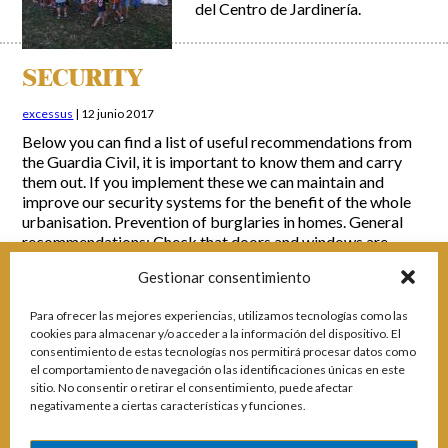
del Centro de Jardinería.
SECURITY
excessus
|
12 junio 2017
Below you can find a list of useful recommendations from
the Guardia Civil, it is important to know them and carry
them out. If you implement these we can maintain and
improve our security systems for the benefit of the whole
urbanisation. Prevention of burglaries in homes. General
recommendations: Check that doors and windows are…
[Leer más]
Gestionar consentimiento
Para ofrecer las mejores experiencias, utilizamos tecnologías como las
Seguridad
cookies para almacenar y/o acceder a la información del dispositivo. El
consentimiento de estas tecnologías nos permitirá procesar datos como
excessus
|
12 junio 2017
el comportamiento de navegación o las identificaciones únicas en este
sitio. No consentir o retirar el consentimiento, puede afectar
Aquí pueden encontrar
negativamente a ciertas características y funciones.
relacionadas una serie de útiles
recomendaciones de la Guardia