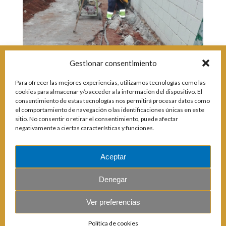
Incidencias
Incidencias
OCIO Y CURIOSIDADES DE SITIO DE CALAHONDA
App Gecor
Contactar
Gestionar consentimiento
Historia de Sitio de Calahonda
Instalaciones y ocio
Para ofrecer las mejores experiencias, utilizamos tecnologías como las
Galería Fotográfica
Club de Golf La Siesta
cookies para almacenar y/o acceder a la información del dispositivo. El
Revistas
Centros Comerciales
Calahonda de noche
consentimiento de estas tecnologías nos permitirá procesar datos como
La Iglesia de San Miguel
Centros comerciales
el comportamiento de navegación o las identificaciones únicas en este
sitio. No consentir o retirar el consentimiento, puede afectar
La Ermita de Calahonda
Iglesia de San Miguel
negativamente a ciertas características y funciones.
Buscar:
Parque España
La Ermita de Calahonda
Parque Europa
Parques de Sitio de Calahonda
Parque Calahonda
Vivero de Calahonda
Aceptar
Senda litoral Mijas
Ruta a pie
Denegar
Ruta de árboles singulares
Parque Canino
Ver preferencias
© 2026 E.U.C. Sitio de Calahonda.
Política de cookies
Calle Monte Paraíso, 6, 29649 Mijas Costa.
NIF: G29178803.