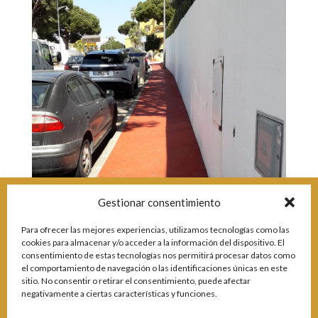
Incidencias
Incidencias
OCIO Y CURIOSIDADES DE SITIO DE CALAHONDA
App Gecor
Contactar
Historia de Sitio de Calahonda
Instalaciones y ocio
Galería Fotográfica
Club de Golf La Siesta
Revistas
Centros Comerciales
Calahonda de noche
La Iglesia de San Miguel
Centros comerciales
La Ermita de Calahonda
Iglesia de San Miguel
Buscar:
Parque España
La Ermita de Calahonda
Parque Europa
Parques de Sitio de Calahonda
Gestionar consentimiento
Parque Calahonda
Vivero de Calahonda
Para ofrecer las mejores experiencias, utilizamos tecnologías como las
Senda litoral Mijas
cookies para almacenar y/o acceder a la información del dispositivo. El
Ruta a pie
consentimiento de estas tecnologías nos permitirá procesar datos como
Ruta de árboles singulares
el comportamiento de navegación o las identificaciones únicas en este
Parque Canino
sitio. No consentir o retirar el consentimiento, puede afectar
negativamente a ciertas características y funciones.