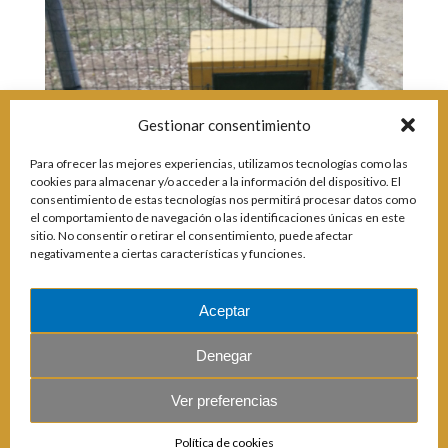
Incidencias
Incidencias
OCIO Y CURIOSIDADES DE SITIO DE CALAHONDA
App Gecor
Contactar
Gestionar consentimiento
Historia de Sitio de Calahonda
Instalaciones y ocio
Para ofrecer las mejores experiencias, utilizamos tecnologías como las
Galería Fotográfica
Club de Golf La Siesta
cookies para almacenar y/o acceder a la información del dispositivo. El
Revistas
Centros Comerciales
Calahonda de noche
consentimiento de estas tecnologías nos permitirá procesar datos como
La Iglesia de San Miguel
Centros comerciales
el comportamiento de navegación o las identificaciones únicas en este
sitio. No consentir o retirar el consentimiento, puede afectar
La Ermita de Calahonda
Iglesia de San Miguel
negativamente a ciertas características y funciones.
Buscar:
Parque España
La Ermita de Calahonda
Parque Europa
Parques de Sitio de Calahonda
Parque Calahonda
Vivero de Calahonda
Aceptar
Senda litoral Mijas
Ruta a pie
Denegar
Ruta de árboles singulares
Parque Canino
Ver preferencias
© 2026 E.U.C. Sitio de Calahonda.
Política de cookies
Calle Monte Paraíso, 6, 29649 Mijas Costa.
NIF: G29178803.