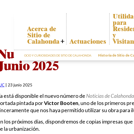
Utilid
para
Acerca de
Reside
Sitio de
y
Calahonda
Actuaciones
Visitan
Quiénes somos
Plano de
Nueva edición de Notici
Calahon
Historia de Sitio de 
OCIO Y CURIOSIDADES DE SITIO DE CALAHONDA:
Junta Directiva
Junio 2025
Transpor
Servicios de la
EUC
El recicl
nuestros
Estatutos
residuos
UC
|
23 junio 2025
Actas e
Informac
Informes
sobre po
a está disponible el nuevo número de
Noticias de Calahonda
Anuales
ortada pintada por
Victor Booten
, uno de los primeros p
Sitio de
Calahonda en
inceramente que nos haya permitido utilizar su obra para il
cifras
n los próximos días, dispondremos de copias impresas que 
Contactar
e la urbanización.