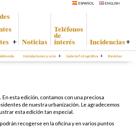
La Iglesia de San
ESPAÑOL
ENGLISH
Miguel
Calahonda de
La Ermita de
noche
Calahonda
ades
Centros
Parque España
comerciales
Parque Europa
Iglesia de San
ntes
Teléfonos
Miguel
Parque Calahonda
de
La Ermita de
Senda litoral Mijas
Calahonda
tes
Noticias
interés
Incidencias
Ruta a pie
Parques de Sitio de
Ruta de árboles
Calahonda
Incidencias
as de Calahonda –
singulares
Vivero de
da
Calahonda
Instalaciones y ocio
Parque Canino
Galería Fotográfica
Calahonda
Revistas
App Gecor
te
Contactar
ado de
ión
das
. En esta edición, contamos con una preciosa
residentes de nuestra urbanización. Le agradecemos
ustrar esta edición tan especial.
podrán recogerse en la oficina y en varios puntos