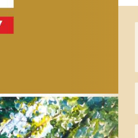
←
Torneo de Golf
Noticias de
Día Sitio de
Calahonda
→
Calahonda