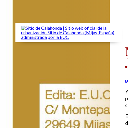
E
Y
p
s
E
d