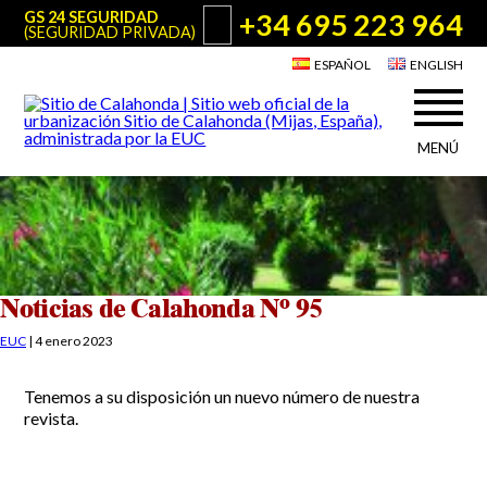
+34 695 223 964
GS 24 SEGURIDAD
(SEGURIDAD PRIVADA)
ESPAÑOL
ENGLISH
MENÚ
Acerca de Sitio de Calahonda
©2026 E.U.C.
Sitio de Calahonda, Calle Monte Paraíso, 6, 29649 Mijas Costa.
NIF: G29178803.
Todos los derechos reservados. Diseño y desarrollo:
Jesse Naylor
Quiénes somos
Actuaciones
Junta Directiva
Servicios de la EUC
Noticias de Calahonda Nº 95
Estatutos
Utilidades para Residentes y Visitantes
EUC
|
4 enero 2023
Actas e Informes Anuales
Sitio de Calahonda en cifras
Plano de Calahonda
Tenemos a su disposición un nuevo número de nuestra
Noticias
Contactar
Transporte
revista.
El reciclado de nuestros residuos
Información sobre podas
Teléfonos de interés