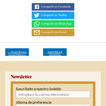
Compartir en Facebook
Compartir en Twitter
Compartir en WhatsApp
Compartir por Email
Navegación
de
entradas
←
Punto limpio
ASAMBLEA
móvil febrero
GENERAL
ORDINARIA
→
Newsletter
Suscríbete a nuestro boletín
Idioma de preferencia