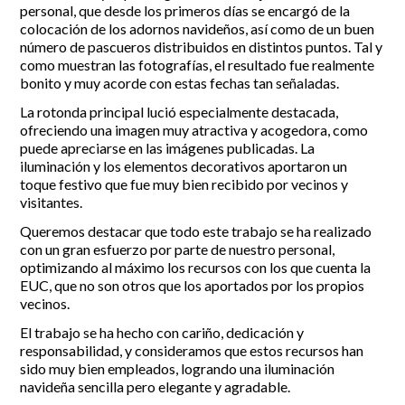
personal, que desde los primeros días se encargó de la
colocación de los adornos navideños, así como de un buen
Incidencias
número de pascueros distribuidos en distintos puntos. Tal y
como muestran las fotografías, el resultado fue realmente
Incidencias
bonito y muy acorde con estas fechas tan señaladas.
OCIO Y CURIOSIDADES DE SITIO DE CALAHONDA
App Gecor
La rotonda principal lució especialmente destacada,
Contactar
Historia de Sitio de Calahonda
ofreciendo una imagen muy atractiva y acogedora, como
Instalaciones y ocio
puede apreciarse en las imágenes publicadas. La
Galería Fotográfica
Club de Golf La Siesta
iluminación y los elementos decorativos aportaron un
Revistas
Centros Comerciales
Calahonda de noche
toque festivo que fue muy bien recibido por vecinos y
La Iglesia de San Miguel
Centros comerciales
visitantes.
La Ermita de Calahonda
Iglesia de San Miguel
Queremos destacar que todo este trabajo se ha realizado
Buscar:
Parque España
La Ermita de Calahonda
con un gran esfuerzo por parte de nuestro personal,
Parque Europa
Parques de Sitio de Calahonda
optimizando al máximo los recursos con los que cuenta la
Parque Calahonda
Vivero de Calahonda
EUC, que no son otros que los aportados por los propios
Senda litoral Mijas
vecinos.
Ruta a pie
El trabajo se ha hecho con cariño, dedicación y
Ruta de árboles singulares
responsabilidad, y consideramos que estos recursos han
Parque Canino
sido muy bien empleados, logrando una iluminación
navideña sencilla pero elegante y agradable.