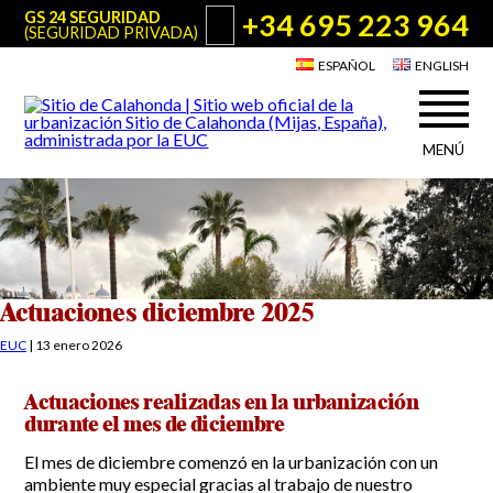
+34 695 223 964
GS 24 SEGURIDAD
(SEGURIDAD PRIVADA)
ESPAÑOL
ENGLISH
MENÚ
Acerca de Sitio de Calahonda
©2026 E.U.C.
Sitio de Calahonda, Calle Monte Paraíso, 6, 29649 Mijas Costa.
NIF: G29178803.
Todos los derechos reservados. Diseño y desarrollo:
Jesse Naylor
Quiénes somos
Actuaciones
Junta Directiva
Servicios de la EUC
Actuaciones diciembre 2025
Estatutos
Utilidades para Residentes y Visitantes
EUC
|
13 enero 2026
Actas e Informes Anuales
Sitio de Calahonda en cifras
Plano de Calahonda
Actuaciones realizadas en la urbanización
Noticias
Contactar
Transporte
durante el mes de diciembre
El reciclado de nuestros residuos
Información sobre podas
El mes de diciembre comenzó en la urbanización con un
Teléfonos de interés
ambiente muy especial gracias al trabajo de nuestro