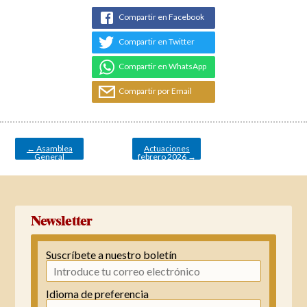
Compartir en Facebook
Compartir en Twitter
Compartir en WhatsApp
Compartir por Email
Navegación
de
entradas
←
Asamblea
Actuaciones
General
febrero 2026
→
Ordinaria
Newsletter
Suscríbete a nuestro boletín
Idioma de preferencia