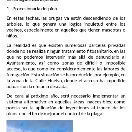
1.- Procesionaria del pino
Incidencias
En estas fechas, las orugas ya están descendiendo de los
Incidencias
árboles, lo que genera una lógica inquietud entre los
OCIO Y CURIOSIDADES DE SITIO DE CALAHONDA
vecinos, especialmente en aquellos que tienen mascotas o
App Gecor
niños.
Contactar
Historia de Sitio de Calahonda
Instalaciones y ocio
La realidad es que existen numerosas parcelas privadas
donde no se realiza ningún tratamiento fitosanitario, en las
Galería Fotográfica
Club de Golf La Siesta
que no podemos intervenir más allá de denunciarlo al
Revistas
Centros Comerciales
Calahonda de noche
Ayuntamiento, así como zonas de difícil o imposible
La Iglesia de San Miguel
Centros comerciales
acceso, lo que complica considerablemente las labores de
La Ermita de Calahonda
Iglesia de San Miguel
fumigación. Esta situación se ha producido, por ejemplo, en
Buscar:
Parque España
La Ermita de Calahonda
la zona de la Calle Huelva, donde el acceso ha impedido
Parque Europa
Parques de Sitio de Calahonda
actuar con la eficacia deseada.
Parque Calahonda
Vivero de Calahonda
De cara al próximo año, será necesario implementar un
Senda litoral Mijas
sistema alternativo en aquellas áreas inaccesibles, como
Ruta a pie
podría ser la aplicación de inyecciones al tronco de los
Ruta de árboles singulares
pinos, con el fin de mejorar el control de la plaga.
Parque Canino