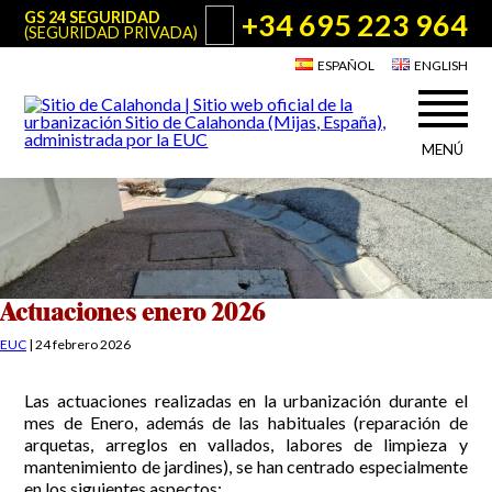
+34 695 223 964
GS 24 SEGURIDAD
(SEGURIDAD PRIVADA)
ESPAÑOL
ENGLISH
MENÚ
Acerca de Sitio de Calahonda
©2026 E.U.C.
Sitio de Calahonda, Calle Monte Paraíso, 6, 29649 Mijas Costa.
NIF: G29178803.
Todos los derechos reservados. Diseño y desarrollo:
Jesse Naylor
Quiénes somos
Actuaciones
Junta Directiva
Servicios de la EUC
Actuaciones enero 2026
Estatutos
Utilidades para Residentes y Visitantes
EUC
|
24 febrero 2026
Actas e Informes Anuales
Sitio de Calahonda en cifras
Plano de Calahonda
Las actuaciones realizadas en la urbanización durante el
Noticias
Contactar
Transporte
mes de Enero, además de las habituales (reparación de
El reciclado de nuestros residuos
arquetas, arreglos en vallados, labores de limpieza y
Información sobre podas
Teléfonos de interés
mantenimiento de jardines), se han centrado especialmente
en los siguientes aspectos: