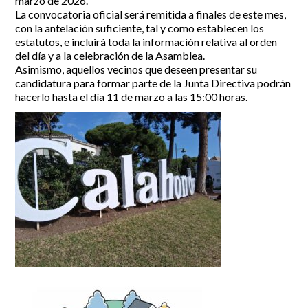
marzo de 2026.
La convocatoria oficial será remitida a finales de este mes,
Incidencias
con la antelación suficiente, tal y como establecen los
estatutos, e incluirá toda la información relativa al orden
Incidencias
del día y a la celebración de la Asamblea.
OCIO Y CURIOSIDADES DE SITIO DE CALAHONDA
Asimismo, aquellos vecinos que deseen presentar su
App Gecor
candidatura para formar parte de la Junta Directiva podrán
Contactar
Historia de Sitio de Calahonda
hacerlo hasta el día 11 de marzo a las 15:00 horas.
Instalaciones y ocio
Galería Fotográfica
Club de Golf La Siesta
Revistas
Centros Comerciales
Calahonda de noche
La Iglesia de San Miguel
Centros comerciales
La Ermita de Calahonda
Iglesia de San Miguel
Buscar:
Parque España
La Ermita de Calahonda
Parque Europa
Parques de Sitio de Calahonda
Parque Calahonda
Vivero de Calahonda
Senda litoral Mijas
Ruta a pie
Ruta de árboles singulares
Parque Canino