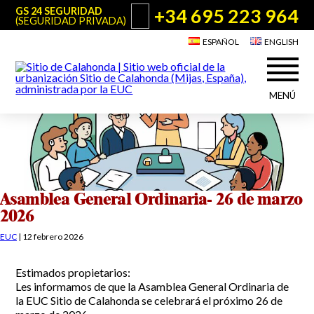
+34 695 223 964
GS 24 SEGURIDAD
(SEGURIDAD PRIVADA)
ESPAÑOL
ENGLISH
MENÚ
Acerca de Sitio de Calahonda
©2026 E.U.C.
Sitio de Calahonda, Calle Monte Paraíso, 6, 29649 Mijas Costa.
NIF: G29178803.
Todos los derechos reservados. Diseño y desarrollo:
Jesse Naylor
Quiénes somos
Actuaciones
Junta Directiva
Servicios de la EUC
Asamblea General Ordinaria- 26 de marzo
Estatutos
2026
Utilidades para Residentes y Visitantes
Actas e Informes Anuales
EUC
|
12 febrero 2026
Sitio de Calahonda en cifras
Plano de Calahonda
Noticias
Contactar
Transporte
Estimados propietarios:
El reciclado de nuestros residuos
Les informamos de que la Asamblea General Ordinaria de
Información sobre podas
Teléfonos de interés
la EUC Sitio de Calahonda se celebrará el próximo 26 de