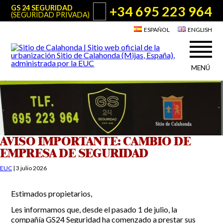
+34 695 223 964
GS 24 SEGURIDAD
(SEGURIDAD PRIVADA)
ESPAÑOL
ENGLISH
MENÚ
Acerca de Sitio de Calahonda
©2026 E.U.C.
Sitio de Calahonda, Calle Monte Paraíso, 6, 29649 Mijas Costa.
NIF: G29178803.
Todos los derechos reservados. Diseño y desarrollo:
Jesse Naylor
Quiénes somos
Actuaciones
Junta Directiva
Servicios de la EUC
AVISO IMPORTANTE: CAMBIO DE
Estatutos
EMPRESA DE SEGURIDAD
Utilidades para Residentes y Visitantes
Actas e Informes Anuales
EUC
|
3 julio 2026
Sitio de Calahonda en cifras
Plano de Calahonda
Noticias
Contactar
Transporte
Estimados propietarios,
El reciclado de nuestros residuos
Información sobre podas
Les informamos que, desde el pasado 1 de julio, la
Teléfonos de interés
compañía GS24 Seguridad ha comenzado a prestar sus