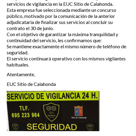
servicios de vigilancia en la EUC Sitio de Calahonda.
Esta empresa fue seleccionada mediante un concurso
Incidencias
público, motivado por la comunicación de la anterior
adjudicataria de finalizar sus servicios al concluir su
Incidencias
contrato el 30 de junio.
OCIO Y CURIOSIDADES DE SITIO DE CALAHONDA
App Gecor
Con el objetivo de garantizar la máxima tranquilidad y
Contactar
Historia de Sitio de Calahonda
continuidad del servicio, les confirmamos que:
Instalaciones y ocio
Se mantiene exactamente el mismo número de teléfono de
seguridad.
Galería Fotográfica
Club de Golf La Siesta
El servicio continuará operativo con los mismos vigilantes
Revistas
Centros Comerciales
Calahonda de noche
habituales.
La Iglesia de San Miguel
Centros comerciales
La Ermita de Calahonda
Iglesia de San Miguel
Atentamente,
Buscar:
Parque España
La Ermita de Calahonda
EUC Sitio de Calahonda
Parque Europa
Parques de Sitio de Calahonda
Parque Calahonda
Vivero de Calahonda
Senda litoral Mijas
Ruta a pie
Ruta de árboles singulares
Parque Canino