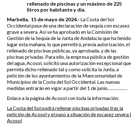
rellenado de piscinas y un máximo de 225
litros por habitante y día.
Incidencias
Marbella, 15 de mayo de 2024.-
La Costa del Sol
Incidencias
Occidental pasa de una declaración de sequía con escasez
OCIO Y CURIOSIDADES DE SITIO DE CALAHONDA
App Gecor
grave a severa. Así se ha aprobado en la Comisión de
Gestión de la Sequía de la Junta de Andalucía que ha tenido
Contactar
Historia de Sitio de Calahonda
lugar esta mañana, lo que permitirá, previa autorización, el
Instalaciones y ocio
rellenado de piscinas públicas, ya aprobada, y de las
Galería Fotográfica
Club de Golf La Siesta
piscinas privadas. Para ello, la empresa pública de gestión
Revistas
Centros Comerciales
Calahonda de noche
del agua, Acosol, solicitó una autorización excepcional que
La Iglesia de San Miguel
Centros comerciales
permita dicho rellenado tal y como solicita la Junta, a
La Ermita de Calahonda
Iglesia de San Miguel
petición de los ayuntamientos de la Mancomunidad de
Buscar:
Parque España
La Ermita de Calahonda
Municipios de la Costa del Sol Occidental. Las nuevas
medidas entrarán en vigor a partir del 1 de junio…………….
Parque Europa
Parques de Sitio de Calahonda
Parque Calahonda
Vivero de Calahonda
Enlace a la página de Acosol con toda la información:
Senda litoral Mijas
La Costa del Sol podrá rellenar piscinas privadas tras la
Ruta a pie
petición de Acosol y el paso a situación de escasez severa |
Ruta de árboles singulares
Acosol
Parque Canino