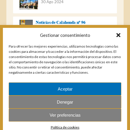
30 Ago 2024
Noticias de Calahonda nº 96
22 Ago 2023
Gestionar consentimiento
Para ofrecer las mejores experiencias, utilizamos tecnologías como las
Noticias de Calahonda Nº 95
cookies para almacenar y/o acceder a la información del dispositivo. El
consentimiento de estas tecnologías nos permitirá procesar datos como
04 Ene 2023
el comportamiento de navegación o las identificaciones únicas en este
sitio. No consentir o retirar el consentimiento, puede afectar
negativamente a ciertas características y funciones.
Noticias de Calahonda nº 94
25 Feb 2022
Aceptar
Denegar
Ver preferencias
© 2026 E.U.C. Sitio de Calahonda.
Política de cookies
Calle Monte Paraíso, 6, 29649 Mijas Costa.
NIF: G29178803.