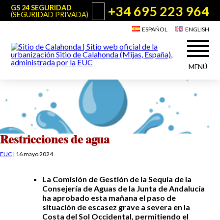
+34 695 223 964
GS 24 SEGURIDAD
(SEGURIDAD PRIVADA)
ESPAÑOL
ENGLISH
MENÚ
Acerca de Sitio de Calahonda
©2026 E.U.C.
Sitio de Calahonda, Calle Monte Paraíso, 6, 29649 Mijas Costa.
NIF: G29178803.
Todos los derechos reservados. Diseño y desarrollo:
Jesse Naylor
Quiénes somos
Actuaciones
Junta Directiva
Servicios de la EUC
Restricciones de agua
Estatutos
Utilidades para Residentes y Visitantes
EUC
|
16 mayo 2024
Actas e Informes Anuales
Sitio de Calahonda en cifras
Plano de Calahonda
La Comisión de Gestión de la Sequía de la
Noticias
Contactar
Transporte
Consejería de Aguas de la Junta de Andalucía
El reciclado de nuestros residuos
ha aprobado esta mañana el paso de
Información sobre podas
situación de escasez grave a severa en la
Teléfonos de interés
Costa del Sol Occidental, permitiendo el