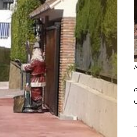
A
G
C