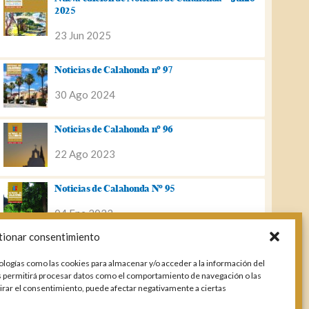
2025
23 Jun 2025
Noticias de Calahonda nº 97
30 Ago 2024
Noticias de Calahonda nº 96
22 Ago 2023
Noticias de Calahonda Nº 95
04 Ene 2023
tionar consentimiento
Noticias de Calahonda nº 94
ologías como las cookies para almacenar y/o acceder a la información del
25 Feb 2022
os permitirá procesar datos como el comportamiento de navegación o las
etirar el consentimiento, puede afectar negativamente a ciertas