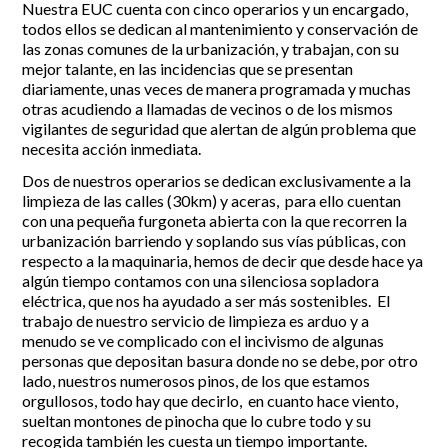
Nuestra EUC cuenta con cinco operarios y un encargado,
todos ellos se dedican al mantenimiento y conservación de
Incidencias
las zonas comunes de la urbanización, y trabajan, con su
mejor talante, en las incidencias que se presentan
Incidencias
diariamente, unas veces de manera programada y muchas
OCIO Y CURIOSIDADES DE SITIO DE CALAHONDA
App Gecor
otras acudiendo a llamadas de vecinos o de los mismos
Contactar
vigilantes de seguridad que alertan de algún problema que
Historia de Sitio de Calahonda
necesita acción inmediata.
Instalaciones y ocio
Galería Fotográfica
Club de Golf La Siesta
Dos de nuestros operarios se dedican exclusivamente a la
Revistas
Centros Comerciales
Calahonda de noche
limpieza de las calles (30km) y aceras, para ello cuentan
La Iglesia de San Miguel
Centros comerciales
con una pequeña furgoneta abierta con la que recorren la
La Ermita de Calahonda
Iglesia de San Miguel
urbanización barriendo y soplando sus vías públicas, con
Buscar:
respecto a la maquinaria, hemos de decir que desde hace ya
Parque España
La Ermita de Calahonda
algún tiempo contamos con una silenciosa sopladora
Parque Europa
Parques de Sitio de Calahonda
eléctrica, que nos ha ayudado a ser más sostenibles. El
Parque Calahonda
Vivero de Calahonda
trabajo de nuestro servicio de limpieza es arduo y a
Senda litoral Mijas
menudo se ve complicado con el incivismo de algunas
Ruta a pie
personas que depositan basura donde no se debe, por otro
Ruta de árboles singulares
lado, nuestros numerosos pinos, de los que estamos
Parque Canino
orgullosos, todo hay que decirlo, en cuanto hace viento,
sueltan montones de pinocha que lo cubre todo y su
recogida también les cuesta un tiempo importante.