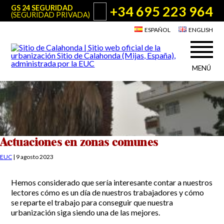
+34 695 223 964
GS 24 SEGURIDAD
(SEGURIDAD PRIVADA)
ESPAÑOL
ENGLISH
MENÚ
Acerca de Sitio de Calahonda
©2026 E.U.C.
Sitio de Calahonda, Calle Monte Paraíso, 6, 29649 Mijas Costa.
NIF: G29178803.
Todos los derechos reservados. Diseño y desarrollo:
Jesse Naylor
Quiénes somos
Actuaciones
Junta Directiva
Servicios de la EUC
Actuaciones en zonas comunes
Estatutos
Utilidades para Residentes y Visitantes
EUC
|
9 agosto 2023
Actas e Informes Anuales
Sitio de Calahonda en cifras
Plano de Calahonda
Hemos considerado que sería interesante contar a nuestros
Noticias
Contactar
Transporte
lectores cómo es un día de nuestros trabajadores y cómo
El reciclado de nuestros residuos
se reparte el trabajo para conseguir que nuestra
Información sobre podas
Teléfonos de interés
urbanización siga siendo una de las mejores.