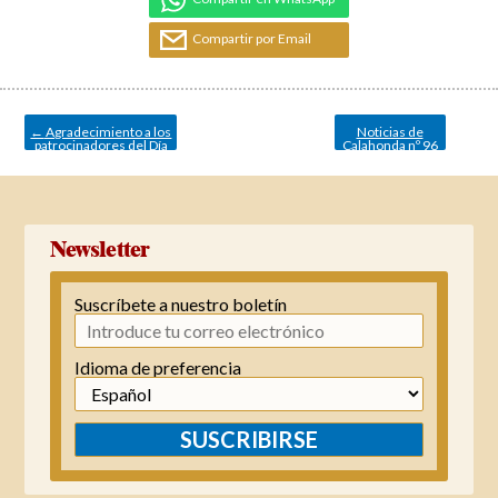
Compartir por Email
Navegación
de
entradas
←
Agradecimiento a los
Noticias de
patrocinadores del Día
Calahonda nº 96
de Sitio de Calahonda
→
Newsletter
Suscríbete a nuestro boletín
Idioma de preferencia
SUSCRIBIRSE