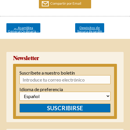
Compartir por Email
Navegación
de
entradas
←
Asamblea
Depósitos de
General Ordinaria –
basura de jardín
28 de marzo
→
Newsletter
Suscríbete a nuestro boletín
Idioma de preferencia
SUSCRIBIRSE