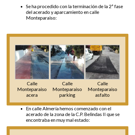
Se ha procedido con la terminación de la 2ª fase
Incidencias
del acerado y aparcamiento en calle
Monteparaiso:
Incidencias
OCIO Y CURIOSIDADES DE SITIO DE CALAHONDA
App Gecor
Contactar
Historia de Sitio de Calahonda
Instalaciones y ocio
Galería Fotográfica
Club de Golf La Siesta
Revistas
Centros Comerciales
Calahonda de noche
La Iglesia de San Miguel
Centros comerciales
La Ermita de Calahonda
Iglesia de San Miguel
Buscar:
Parque España
La Ermita de Calahonda
Calle
Calle
Calle
Parque Europa
Parques de Sitio de Calahonda
Monteparaiso
Monteparaiso
Monteparaiso
Parque Calahonda
Vivero de Calahonda
acera
parking
asfalto
Senda litoral Mijas
Ruta a pie
En calle Almería hemos comenzado con el
Ruta de árboles singulares
acerado de la zona de la C.P. Belindas II que se
Parque Canino
encontraba en muy mal estado: