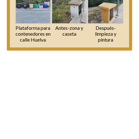
Plataforma para
Antes-zona y
Después-
contenedores en
caseta
limpieza y
calle Huelva
pintura