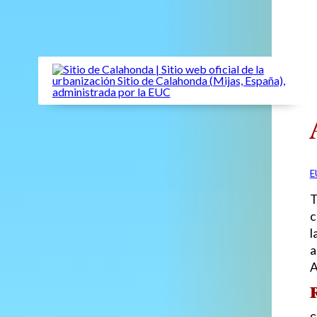
E
T
c
l
a
A
R