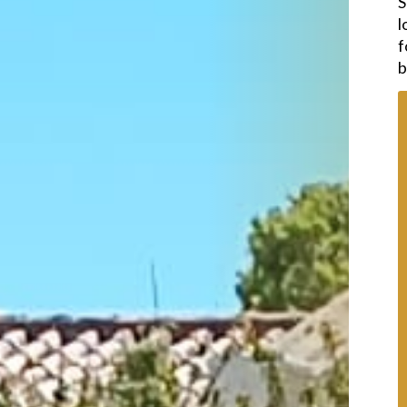
S
l
f
b