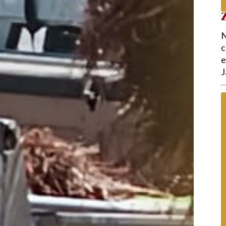
Z
N
c
e
J