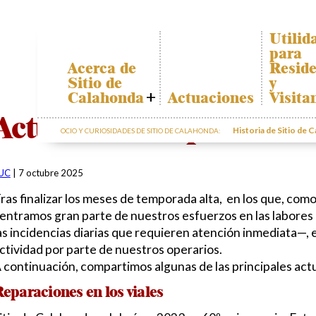
Utilid
para
Acerca de
Reside
Sitio de
y
Calahonda
Actuaciones
Visita
Quiénes somos
Plano d
Actuaciones septiembre
Calahon
Historia de Sitio de 
OCIO Y CURIOSIDADES DE SITIO DE CALAHONDA:
Junta Directiva
Transpo
Servicios de la
EUC
El recicl
UC
|
7 octubre 2025
nuestro
Estatutos
residuo
ras finalizar los meses de temporada alta, en los que, co
Actas e
Informa
Informes
entramos gran parte de nuestros esfuerzos en las labores
sobre p
Anuales
as incidencias diarias que requieren atención inmediata—, 
Sitio de
ctividad por parte de nuestros operarios.
Calahonda en
 continuación, compartimos algunas de las principales act
cifras
Contactar
eparaciones en los viales