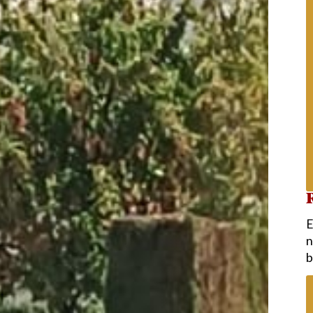
R
E
n
b