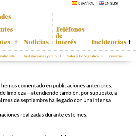
La Iglesia de San
ESPAÑOL
ENGLISH
Miguel
Calahonda de
La Ermita de
noche
Calahonda
ades
Centros
Parque España
comerciales
Parque Europa
Iglesia de San
ntes
Teléfonos
Miguel
Parque Calahonda
de
La Ermita de
Senda litoral Mijas
Calahonda
ntes
Noticias
interés
Incidencias
Ruta a pie
Parques de Sitio de
Ruta de árboles
Calahonda
e
Incidencias
 2025
singulares
Vivero de
da
Calahonda
Instalaciones y ocio
Parque Canino
Galería Fotográfica
Calahonda
Revistas
App Gecor
rte
Contactar
ado de
s
s
mo hemos comentado en publicaciones anteriores,
ción
 de limpieza —atendiendo también, por supuesto, a
odas
el mes de septiembre ha llegado con una intensa
uaciones realizadas durante este mes.