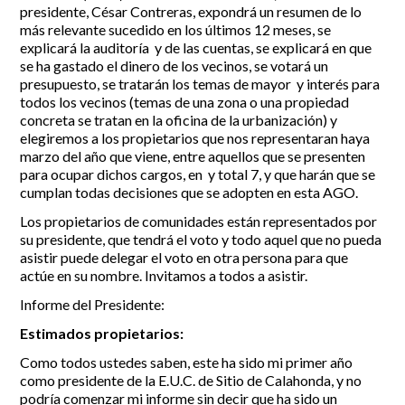
presidente, César Contreras, expondrá un resumen de lo
más relevante sucedido en los últimos 12 meses, se
Incidencias
explicará la auditoría y de las cuentas, se explicará en que
se ha gastado el dinero de los vecinos, se votará un
Incidencias
presupuesto, se tratarán los temas de mayor y interés para
OCIO Y CURIOSIDADES DE SITIO DE CALAHONDA
App Gecor
todos los vecinos (temas de una zona o una propiedad
Contactar
Historia de Sitio de Calahonda
concreta se tratan en la oficina de la urbanización) y
Instalaciones y ocio
elegiremos a los propietarios que nos representaran haya
marzo del año que viene, entre aquellos que se presenten
Galería Fotográfica
Club de Golf La Siesta
para ocupar dichos cargos, en y total 7, y que harán que se
Revistas
Centros Comerciales
Calahonda de noche
cumplan todas decisiones que se adopten en esta AGO.
La Iglesia de San Miguel
Centros comerciales
La Ermita de Calahonda
Iglesia de San Miguel
Los propietarios de comunidades están representados por
Buscar:
Parque España
La Ermita de Calahonda
su presidente, que tendrá el voto y todo aquel que no pueda
Parque Europa
Parques de Sitio de Calahonda
asistir puede delegar el voto en otra persona para que
actúe en su nombre. Invitamos a todos a asistir.
Parque Calahonda
Vivero de Calahonda
Senda litoral Mijas
Informe del Presidente​:
Ruta a pie
Estimados propietarios:
Ruta de árboles singulares
Parque Canino
Como todos ustedes saben, este ha sido mi primer año
como presidente de la E.U.C. de Sitio de Calahonda, y no
podría comenzar mi informe sin decir que ha sido un