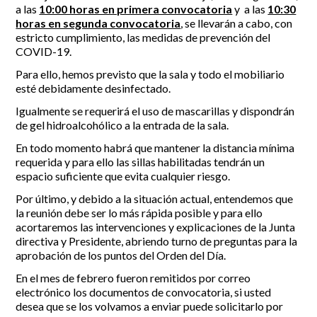
a las
10:00 horas en primera convocatoria
y a las
10:30
horas en segunda convocatoria
, se llevarán a cabo, con
Incidencias
estricto cumplimiento, las medidas de prevención del
COVID-19.
Incidencias
OCIO Y CURIOSIDADES DE SITIO DE CALAHONDA
App Gecor
Para ello, hemos previsto que la sala y todo el mobiliario
Contactar
esté debidamente desinfectado.
Historia de Sitio de Calahonda
Instalaciones y ocio
Igualmente se requerirá el uso de mascarillas y dispondrán
Galería Fotográfica
Club de Golf La Siesta
de gel hidroalcohólico a la entrada de la sala.
Revistas
Centros Comerciales
Calahonda de noche
En todo momento habrá que mantener la distancia mínima
La Iglesia de San Miguel
Centros comerciales
requerida y para ello las sillas habilitadas tendrán un
La Ermita de Calahonda
Iglesia de San Miguel
espacio suficiente que evita cualquier riesgo.
Buscar:
Parque España
La Ermita de Calahonda
Por último, y debido a la situación actual, entendemos que
Parque Europa
Parques de Sitio de Calahonda
la reunión debe ser lo más rápida posible y para ello
Parque Calahonda
Vivero de Calahonda
acortaremos las intervenciones y explicaciones de la Junta
Senda litoral Mijas
directiva y Presidente, abriendo turno de preguntas para la
Ruta a pie
aprobación de los puntos del Orden del Día.
Ruta de árboles singulares
En el mes de febrero fueron remitidos por correo
Parque Canino
electrónico los documentos de convocatoria, si usted
desea que se los volvamos a enviar puede solicitarlo por