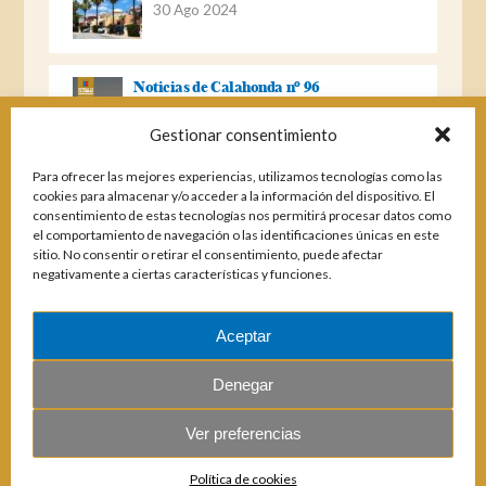
30 Ago 2024
Noticias de Calahonda nº 96
22 Ago 2023
Gestionar consentimiento
Para ofrecer las mejores experiencias, utilizamos tecnologías como las
Noticias de Calahonda Nº 95
cookies para almacenar y/o acceder a la información del dispositivo. El
consentimiento de estas tecnologías nos permitirá procesar datos como
04 Ene 2023
el comportamiento de navegación o las identificaciones únicas en este
sitio. No consentir o retirar el consentimiento, puede afectar
negativamente a ciertas características y funciones.
Noticias de Calahonda nº 94
25 Feb 2022
Aceptar
Denegar
Ver preferencias
© 2026 E.U.C. Sitio de Calahonda.
Política de cookies
Calle Monte Paraíso, 6, 29649 Mijas Costa.
NIF: G29178803.