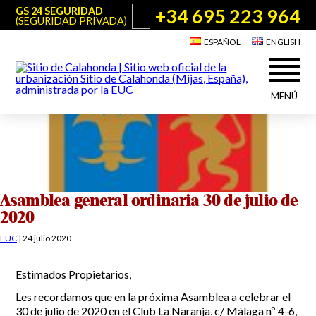
+34 695 223 964
GS 24 SEGURIDAD
(SEGURIDAD PRIVADA)
ESPAÑOL
ENGLISH
MENÚ
Acerca de Sitio de Calahonda
©2026 E.U.C.
Sitio de Calahonda, Calle Monte Paraíso, 6, 29649 Mijas Costa.
NIF: G29178803.
Todos los derechos reservados. Diseño y desarrollo:
Jesse Naylor
Quiénes somos
Actuaciones
Junta Directiva
Servicios de la EUC
Asamblea general ordinaria 30 de julio de
Estatutos
2020
Utilidades para Residentes y Visitantes
Actas e Informes Anuales
EUC
|
24 julio 2020
Sitio de Calahonda en cifras
Plano de Calahonda
Noticias
Contactar
Transporte
Estimados Propietarios,
El reciclado de nuestros residuos
Información sobre podas
Les recordamos que en la próxima Asamblea a celebrar el
Teléfonos de interés
30 de julio de 2020 en el Club La Naranja, c/ Málaga nº 4-6,