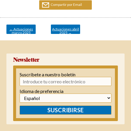
Compartir por Email
Navegación
de
entradas
←
Actuaciones
Actuaciones abril
marzo 2025
2025
→
Newsletter
Suscríbete a nuestro boletín
Idioma de preferencia
SUSCRIBIRSE