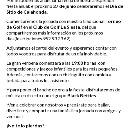
Por fin podemos anunciar la fecha de nuestra esperada
fiesta anual: el próximo
27 de junio
celebraremos el
Día de
Incidencias
Sitio de Calahonda
.
Comenzaremos la jornada con nuestro tradicional
Torneo
Incidencias
de Golf
en el
Club de Golf La Siesta
, del que
OCIO Y CURIOSIDADES DE SITIO DE CALAHONDA
App Gecor
compartiremos más información en los próximos
Contactar
Historia de Sitio de Calahonda
días(inscripciones 952 93 33 62).
Instalaciones y ocio
Adjuntamos el cartel del evento y esperamos contar con
Galería Fotográfica
Club de Golf La Siesta
todos vosotros para disfrutar de un día inolvidable.
Revistas
Centros Comerciales
Calahonda de noche
La gran verbena comenzará a las
19:00 horas
, con
La Iglesia de San Miguel
Centros comerciales
competiciones y juegos infantiles para los más pequeños.
La Ermita de Calahonda
Iglesia de San Miguel
Además, contaremos con un chiringuito con comida y
Buscar:
Parque España
La Ermita de Calahonda
bebida para todos los asistentes.
Parque Europa
Parques de Sitio de Calahonda
Parque Calahonda
Vivero de Calahonda
Y para poner el broche de oro a la fiesta, disfrutaremos de
Senda litoral Mijas
música en directo con el grupo
Black Betties
.
Ruta a pie
¡Ven a celebrar con nosotros y prepárate para bailar,
Ruta de árboles singulares
divertirte y compartir una fantástica jornada con amigos y
Parque Canino
vecinos!
¡No te lo pierdas!