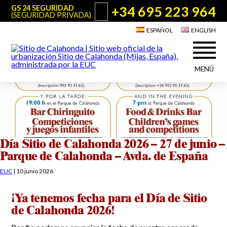
+34 695 223 964
GS 24 SEGURIDAD
(SEGURIDAD PRIVADA)
ESPAÑOL
ENGLISH
MENÚ
Acerca de Sitio de Calahonda
©2026 E.U.C.
Sitio de Calahonda, Calle Monte Paraíso, 6, 29649 Mijas Costa.
NIF: G29178803.
Todos los derechos reservados. Diseño y desarrollo:
Jesse Naylor
Quiénes somos
Actuaciones
Junta Directiva
Servicios de la EUC
Día Sitio de Calahonda 2026 – 27 de junio –
Estatutos
Parque de Calahonda – Avda. de España
Utilidades para Residentes y Visitantes
Actas e Informes Anuales
EUC
|
10 junio 2026
Sitio de Calahonda en cifras
Plano de Calahonda
Noticias
Contactar
Transporte
¡Ya tenemos fecha para el Día de Sitio
El reciclado de nuestros residuos
de Calahonda 2026!
Información sobre podas
Teléfonos de interés