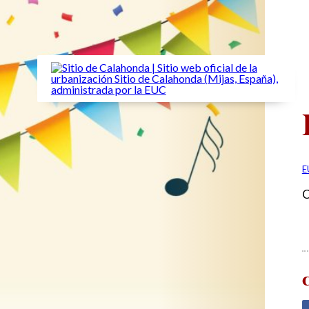
E
C
C