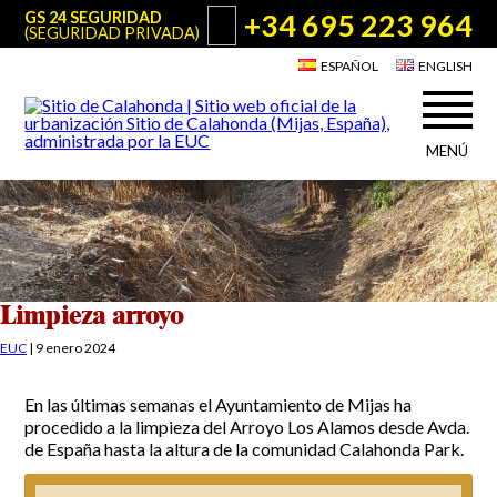
+34 695 223 964
GS 24 SEGURIDAD
(SEGURIDAD PRIVADA)
ESPAÑOL
ENGLISH
MENÚ
Acerca de Sitio de Calahonda
©2026 E.U.C.
Sitio de Calahonda, Calle Monte Paraíso, 6, 29649 Mijas Costa.
NIF: G29178803.
Todos los derechos reservados. Diseño y desarrollo:
Jesse Naylor
Quiénes somos
Actuaciones
Junta Directiva
Servicios de la EUC
Limpieza arroyo
Estatutos
Utilidades para Residentes y Visitantes
EUC
|
9 enero 2024
Actas e Informes Anuales
Sitio de Calahonda en cifras
Plano de Calahonda
En las últimas semanas el Ayuntamiento de Mijas ha
Noticias
Contactar
Transporte
procedido a la limpieza del Arroyo Los Alamos desde Avda.
El reciclado de nuestros residuos
de España hasta la altura de la comunidad Calahonda Park.
Información sobre podas
Teléfonos de interés