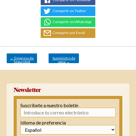
Compartir en Twitter
Compartir en WhatsApp
Compartir por Email
Navegación
de
entradas
←
Empresa de
Suministro de
Seguridad
agua
→
Newsletter
Suscríbete a nuestro boletín
Idioma de preferencia