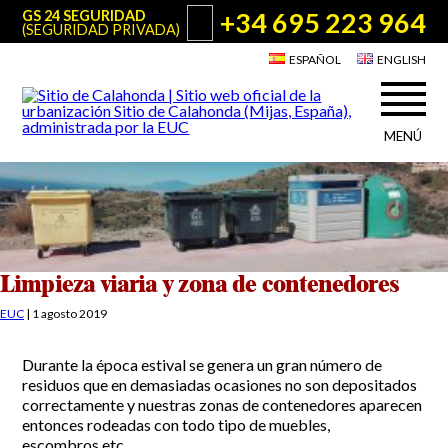
+34 695 223 964
GS 24 SEGURIDAD
(SEGURIDAD PRIVADA)
ESPAÑOL
ENGLISH
MENÚ
Acerca de Sitio de Calahonda
©2026 E.U.C.
Sitio de Calahonda, Calle Monte Paraíso, 6, 29649 Mijas Costa.
NIF: G29178803.
Todos los derechos reservados. Diseño y desarrollo:
Jesse Naylor
Quiénes somos
Actuaciones
Junta Directiva
Servicios de la EUC
Limpieza viaria y zona de contenedores
Estatutos
Utilidades para Residentes y Visitantes
EUC
|
1 agosto 2019
Actas e Informes Anuales
Sitio de Calahonda en cifras
Plano de Calahonda
Durante la época estival se genera un gran número de
Noticias
Contactar
Transporte
residuos que en demasiadas ocasiones no son depositados
El reciclado de nuestros residuos
correctamente y nuestras zonas de contenedores aparecen
Información sobre podas
Teléfonos de interés
entonces rodeadas con todo tipo de muebles,
escombros,etc…