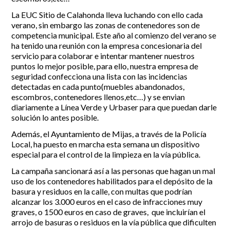
La EUC Sitio de Calahonda lleva luchando con ello cada
Incidencias
verano, sin embargo las zonas de contenedores son de
competencia municipal. Este año al comienzo del verano se
Incidencias
ha tenido una reunión con la empresa concesionaria del
OCIO Y CURIOSIDADES DE SITIO DE CALAHONDA
App Gecor
servicio para colaborar e intentar mantener nuestros
Contactar
puntos lo mejor posible, para ello, nuestra empresa de
Historia de Sitio de Calahonda
seguridad confecciona una lista con las incidencias
Instalaciones y ocio
detectadas en cada punto(muebles abandonados,
Galería Fotográfica
Club de Golf La Siesta
escombros, contenedores llenos,etc…) y se envian
Revistas
Centros Comerciales
Calahonda de noche
diariamente a Línea Verde y Urbaser para que puedan darle
La Iglesia de San Miguel
Centros comerciales
solución lo antes posible.
La Ermita de Calahonda
Iglesia de San Miguel
Buscar:
Además, el Ayuntamiento de Mijas, a través de la Policía
Parque España
La Ermita de Calahonda
Local, ha puesto en marcha esta semana un dispositivo
Parque Europa
Parques de Sitio de Calahonda
especial para el control de la limpieza en la vía pública.
Parque Calahonda
Vivero de Calahonda
Senda litoral Mijas
La campaña sancionará así a las personas que hagan un mal
Ruta a pie
uso de los contenedores habilitados para el depósito de la
Ruta de árboles singulares
basura y residuos en la calle, con multas que podrían
alcanzar los 3.000 euros en el caso de infracciones muy
Parque Canino
graves, o 1500 euros en caso de graves, que incluirían el
arrojo de basuras o residuos en la vía pública que dificulten