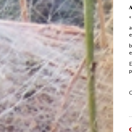
A
«
a
e
b
e
E
p
C
C