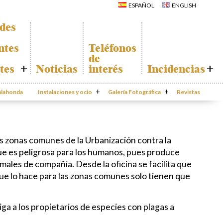
La Iglesia de San
ESPAÑOL
ENGLISH
Miguel
Calahonda de
La Ermita de
noche
Calahonda
ades
Centros
Parque España
comerciales
Parque Europa
Iglesia de San
ntes
Teléfonos
Miguel
Parque Calahonda
de
La Ermita de
Senda litoral Mijas
Calahonda
tes
Noticias
interés
Incidencias
Ruta a pie
Parques de Sitio de
Ruta de árboles
Calahonda
Incidencias
singulares
Vivero de
da
Calahonda
Instalaciones y ocio
Parque Canino
Galería Fotográfica
Calahonda
Revistas
App Gecor
te
Contactar
ado de
as zonas comunes de la Urbanización contra la
ión
 que es peligrosa para los humanos, pues produce
das
males de compañía. Desde la oficina se facilita que
que lo hace para las zonas comunes solo tienen que
ga a los propietarios de especies con plagas a