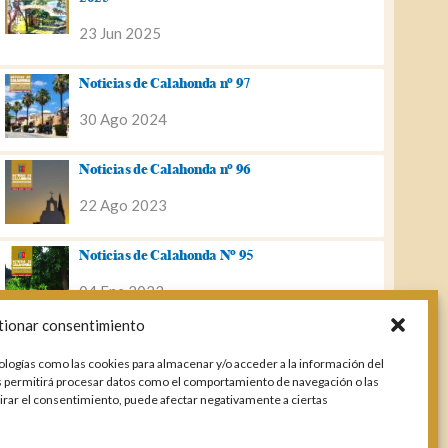
23 Jun 2025
Noticias de Calahonda nº 97
30 Ago 2024
Noticias de Calahonda nº 96
22 Ago 2023
Noticias de Calahonda Nº 95
04 Ene 2023
tionar consentimiento
Noticias de Calahonda nº 94
ologías como las cookies para almacenar y/o acceder a la información del
25 Feb 2022
os permitirá procesar datos como el comportamiento de navegación o las
etirar el consentimiento, puede afectar negativamente a ciertas