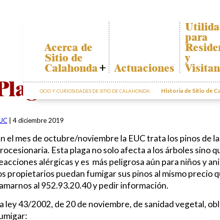
Utilid
para
Acerca de
Reside
Sitio de
y
Calahonda
Actuaciones
Visitan
Quiénes somos
Plano de
Plaga de Procesionaria
Calahon
Historia de Sitio de 
OCIO Y CURIOSIDADES DE SITIO DE CALAHONDA:
Junta Directiva
Transpor
Servicios de la
EUC
El recicl
UC
|
4 diciembre 2019
nuestros
Estatutos
residuos
n el mes de octubre/noviembre la EUC trata los pinos de l
Actas e
Informac
Informes
rocesionaria. Esta plaga no solo afecta a los árboles sino
sobre po
Anuales
eacciones alérgicas y es más peligrosa aún para niños y ani
Sitio de
os propietarios puedan fumigar sus pinos al mismo precio 
Calahonda en
lamarnos al 952.93.20.40 y pedir información.
cifras
Contactar
a ley 43/2002, de 20 de noviembre, de sanidad vegetal, obli
umigar: