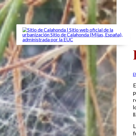
E
E
p
r
l
l
L
f