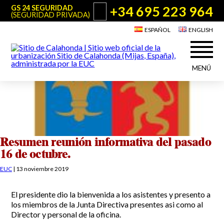
+34 695 223 964
GS 24 SEGURIDAD
(SEGURIDAD PRIVADA)
ESPAÑOL
ENGLISH
MENÚ
Acerca de Sitio de Calahonda
©2026 E.U.C.
Sitio de Calahonda, Calle Monte Paraíso, 6, 29649 Mijas Costa.
NIF: G29178803.
Todos los derechos reservados. Diseño y desarrollo:
Jesse Naylor
Quiénes somos
Actuaciones
Junta Directiva
Servicios de la EUC
Resumen reunión informativa del pasado
Estatutos
16 de octubre.
Utilidades para Residentes y Visitantes
Actas e Informes Anuales
EUC
|
13 noviembre 2019
Sitio de Calahonda en cifras
Plano de Calahonda
Noticias
Contactar
Transporte
El presidente dio la bienvenida a los asistentes y presento a
El reciclado de nuestros residuos
los miembros de la Junta Directiva presentes asi como al
Información sobre podas
Teléfonos de interés
Director y personal de la oficina.