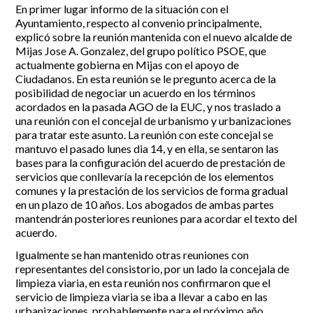
En primer lugar informo de la situación con el
Ayuntamiento, respecto al convenio principalmente,
Incidencias
explicó sobre la reunión mantenida con el nuevo alcalde de
Mijas Jose A. Gonzalez, del grupo político PSOE, que
Incidencias
actualmente gobierna en Mijas con el apoyo de
OCIO Y CURIOSIDADES DE SITIO DE CALAHONDA
App Gecor
Ciudadanos. En esta reunión se le pregunto acerca de la
Contactar
Historia de Sitio de Calahonda
posibilidad de negociar un acuerdo en los términos
Instalaciones y ocio
acordados en la pasada AGO de la EUC, y nos traslado a
una reunión con el concejal de urbanismo y urbanizaciones
Galería Fotográfica
Club de Golf La Siesta
para tratar este asunto. La reunión con este concejal se
Revistas
Centros Comerciales
Calahonda de noche
mantuvo el pasado lunes dia 14, y en ella, se sentaron las
La Iglesia de San Miguel
Centros comerciales
bases para la configuración del acuerdo de prestación de
La Ermita de Calahonda
Iglesia de San Miguel
servicios que conllevaría la recepción de los elementos
Buscar:
Parque España
La Ermita de Calahonda
comunes y la prestación de los servicios de forma gradual
Parque Europa
Parques de Sitio de Calahonda
en un plazo de 10 años. Los abogados de ambas partes
Parque Calahonda
Vivero de Calahonda
mantendrán posteriores reuniones para acordar el texto del
Senda litoral Mijas
acuerdo.
Ruta a pie
Igualmente se han mantenido otras reuniones con
Ruta de árboles singulares
representantes del consistorio, por un lado la concejala de
Parque Canino
limpieza viaria, en esta reunión nos confirmaron que el
servicio de limpieza viaria se iba a llevar a cabo en las
urbanizaciones, probablemente para el próximo año,