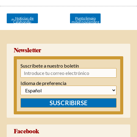
Navegación
de
entradas
←
Noticias de
Punto limpio
Calahonda-
móvil noviembre
revista nº 91
→
Newsletter
Suscríbete a nuestro boletín
Idioma de preferencia
SUSCRIBIRSE
Facebook