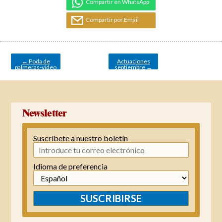
Compartir en WhatsApp
Compartir por Email
Navegación
de
entradas
←
Poda de
Actuaciones
palmeras-video
septiembre
→
con dron
Newsletter
Suscríbete a nuestro boletín
Idioma de preferencia
SUSCRIBIRSE