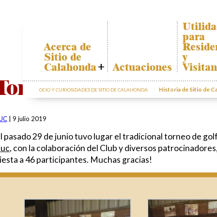
Utilid
para
Acerca de
Reside
Sitio de
y
Calahonda
Actuaciones
Visitan
Quiénes somos
Plano de
Torneo de Golf Día Siti
Calahon
Historia de Sitio de 
OCIO Y CURIOSIDADES DE SITIO DE CALAHONDA:
Junta Directiva
Transpor
Servicios de la
EUC
El recicl
UC
|
9 julio 2019
nuestros
Estatutos
residuos
l pasado 29 de junio tuvo lugar el tradicional torneo de go
Actas e
Informac
Informes
uc
, con la colaboración del Club y diversos patrocinadores,
sobre po
Anuales
iesta a 46 participantes. Muchas gracias!
Sitio de
Calahonda en
cifras
Contactar