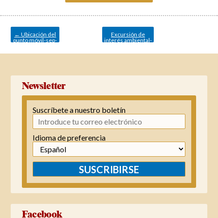
Navegación
de
entradas
←
Ubicación del
Excursión de
punto móvil-sep-
interés ambiental-
octubre
Senda Litoral
→
Newsletter
Suscríbete a nuestro boletín
Idioma de preferencia
SUSCRIBIRSE
Facebook