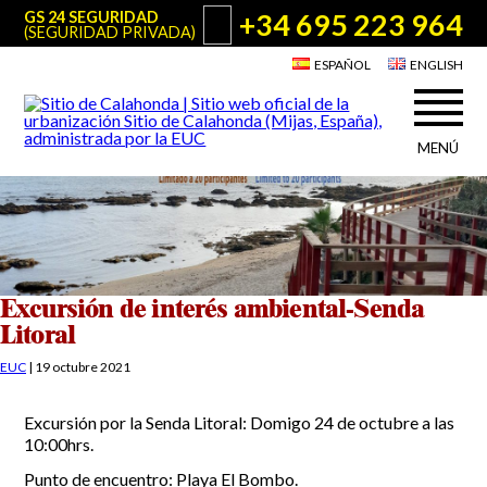
+34 695 223 964
GS 24 SEGURIDAD
(SEGURIDAD PRIVADA)
ESPAÑOL
ENGLISH
MENÚ
Acerca de Sitio de Calahonda
©2026 E.U.C.
Sitio de Calahonda, Calle Monte Paraíso, 6, 29649 Mijas Costa.
NIF: G29178803.
Todos los derechos reservados. Diseño y desarrollo:
Jesse Naylor
Quiénes somos
Actuaciones
Junta Directiva
Servicios de la EUC
Excursión de interés ambiental-Senda
Estatutos
Litoral
Utilidades para Residentes y Visitantes
Actas e Informes Anuales
EUC
|
19 octubre 2021
Sitio de Calahonda en cifras
Plano de Calahonda
Noticias
Contactar
Transporte
Excursión por la Senda Litoral: Domigo 24 de octubre a las
El reciclado de nuestros residuos
10:00hrs.
Información sobre podas
Teléfonos de interés
Punto de encuentro: Playa El Bombo.