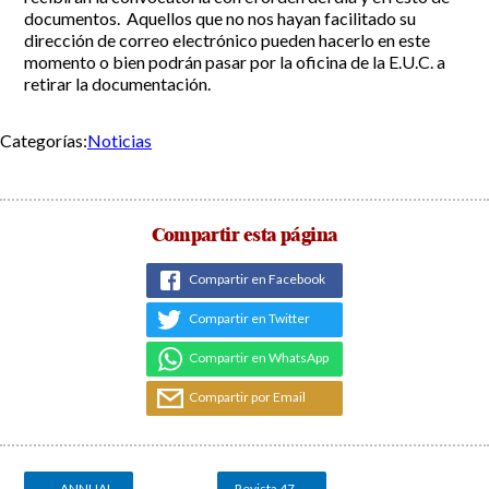
documentos. Aquellos que no nos hayan facilitado su
Incidencias
dirección de correo electrónico pueden hacerlo en este
momento o bien podrán pasar por la oficina de la E.U.C. a
retirar la documentación.
Incidencias
OCIO Y CURIOSIDADES DE SITIO DE CALAHONDA
App Gecor
Contactar
Historia de Sitio de Calahonda
Categorías:
Noticias
Instalaciones y ocio
Galería Fotográfica
Club de Golf La Siesta
Revistas
Centros Comerciales
Calahonda de noche
Compartir esta página
La Iglesia de San Miguel
Centros comerciales
La Ermita de Calahonda
Iglesia de San Miguel
Buscar:
Compartir en Facebook
Parque España
La Ermita de Calahonda
Parque Europa
Parques de Sitio de Calahonda
Compartir en Twitter
Parque Calahonda
Vivero de Calahonda
Senda litoral Mijas
Compartir en WhatsApp
Ruta a pie
Compartir por Email
Ruta de árboles singulares
Parque Canino
Navegación
de
entradas
←
ANNUAL
Revista 47
→