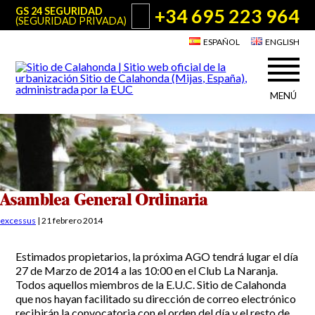
+34 695 223 964
GS 24 SEGURIDAD
(SEGURIDAD PRIVADA)
ESPAÑOL
ENGLISH
MENÚ
Acerca de Sitio de Calahonda
©2026 E.U.C.
Sitio de Calahonda, Calle Monte Paraíso, 6, 29649 Mijas Costa.
NIF: G29178803.
Todos los derechos reservados. Diseño y desarrollo:
Jesse Naylor
Quiénes somos
Actuaciones
Junta Directiva
Servicios de la EUC
Asamblea General Ordinaria
Estatutos
Utilidades para Residentes y Visitantes
excessus
|
21 febrero 2014
Actas e Informes Anuales
Sitio de Calahonda en cifras
Plano de Calahonda
Estimados propietarios, la próxima AGO tendrá lugar el día
Noticias
Contactar
Transporte
27 de Marzo de 2014 a las 10:00 en el Club La Naranja.
El reciclado de nuestros residuos
Todos aquellos miembros de la E.U.C. Sitio de Calahonda
Información sobre podas
Teléfonos de interés
que nos hayan facilitado su dirección de correo electrónico
recibirán la convocatoria con el orden del día y el resto de