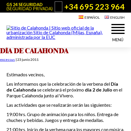
+34 695 223 964
GS 24 SEGURIDAD
(SEGURIDAD PRIVADA)
ESPAÑOL
ENGLISH
MENÚ
DÍA DE CALAHONDA
Acerca de Sitio de Calahonda
©2026 E.U.C.
Sitio de Calahonda, Calle Monte Paraíso, 6, 29649 Mijas Costa.
excessus
|
23 junio 2011
NIF: G29178803.
Todos los derechos reservados. Diseño y desarrollo:
Jesse Naylor
Quiénes somos
Actuaciones
Estimados vecinos,
Junta Directiva
Servicios de la EUC
Les informamos que la celebración de la verbena del
Día
Estatutos
de Calahonda
se celebrará el próximo
día 2 de Julio
en el
Utilidades para Residentes y Visitantes
Actas e Informes Anuales
Parque Calahonda junto al Vivero.
Sitio de Calahonda en cifras
Plano de Calahonda
Las actividades que se realizarán serán las siguientes:
Noticias
Contactar
Transporte
19:00 hrs. Grupo de animación para los niños. Entrega de
El reciclado de nuestros residuos
chuches y bebidas. Juegos y entrega de medallas.
Información sobre podas
Teléfonos de interés
21:00 hrs. Inicio de la verbena para los mayores con música.