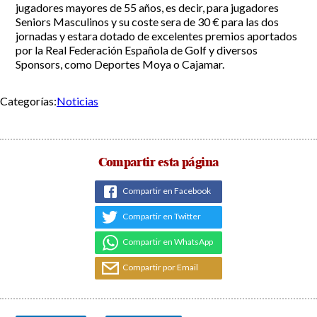
jugadores mayores de 55 años, es decir, para jugadores
Seniors Masculinos y su coste sera de 30 € para las dos
Incidencias
jornadas y estara dotado de excelentes premios aportados
por la Real Federación Española de Golf y diversos
Incidencias
Sponsors, como Deportes Moya o Cajamar.
OCIO Y CURIOSIDADES DE SITIO DE CALAHONDA
App Gecor
Contactar
Historia de Sitio de Calahonda
Categorías:
Noticias
Instalaciones y ocio
Galería Fotográfica
Club de Golf La Siesta
Revistas
Centros Comerciales
Calahonda de noche
La Iglesia de San Miguel
Centros comerciales
Compartir esta página
La Ermita de Calahonda
Iglesia de San Miguel
Buscar:
Parque España
La Ermita de Calahonda
Compartir en Facebook
Parque Europa
Parques de Sitio de Calahonda
Parque Calahonda
Vivero de Calahonda
Compartir en Twitter
Senda litoral Mijas
Compartir en WhatsApp
Ruta a pie
Ruta de árboles singulares
Compartir por Email
Parque Canino
Navegación
de