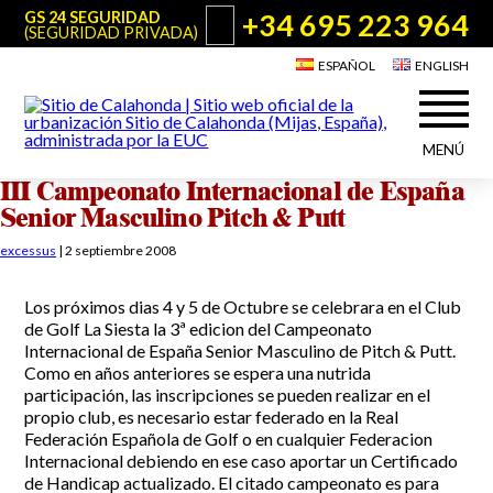
+34 695 223 964
GS 24 SEGURIDAD
(SEGURIDAD PRIVADA)
ESPAÑOL
ENGLISH
MENÚ
III Campeonato Internacional de España
Acerca de Sitio de Calahonda
Senior Masculino Pitch & Putt
©2026 E.U.C.
Sitio de Calahonda, Calle Monte Paraíso, 6, 29649 Mijas Costa.
NIF: G29178803.
Todos los derechos reservados. Diseño y desarrollo:
Jesse Naylor
excessus
|
2 septiembre 2008
Quiénes somos
Actuaciones
Junta Directiva
Servicios de la EUC
Los próximos dias 4 y 5 de Octubre se celebrara en el Club
de Golf La Siesta la 3ª edicion del Campeonato
Estatutos
Utilidades para Residentes y Visitantes
Internacional de España Senior Masculino de Pitch & Putt.
Actas e Informes Anuales
Como en años anteriores se espera una nutrida
Sitio de Calahonda en cifras
Plano de Calahonda
participación, las inscripciones se pueden realizar en el
Noticias
Contactar
Transporte
propio club, es necesario estar federado en la Real
El reciclado de nuestros residuos
Federación Española de Golf o en cualquier Federacion
Internacional debiendo en ese caso aportar un Certificado
Información sobre podas
Teléfonos de interés
de Handicap actualizado. El citado campeonato es para