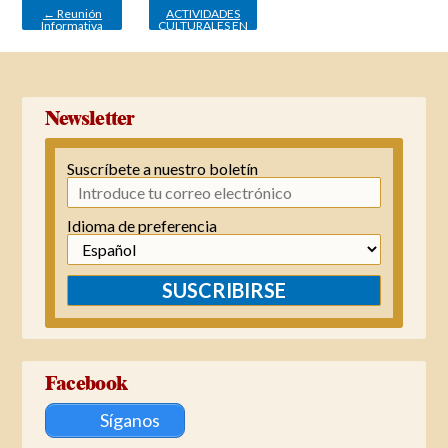
entradas
←
Reunión
ACTIVIDADES
Informativa
CULTURALES EN
MIJAS
→
Newsletter
Suscríbete a nuestro boletín
Idioma de preferencia
SUSCRIBIRSE
Facebook
Síganos